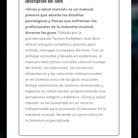
Descripción del libro
«Giras y salud mental» es un manual
pionero que aborda los desafíos
psicológicos y físicos que enfrentan los
profesionales de la industria musical
durante las giras.
Editado por la
psicoterapeuta Tamsin Embleton, este libro
ofrece una guía completa y práctica para
artistas, managers y equipos técnicos. Con un
enfoque accesible y basado en evidencias, el
manual cubre temas cruciales como el manejo
del estrés, las adicciones, los trastornos
alimentarios y las relaciones interpersonales
en el contexto único de las giras musicales.
Incluye testimonios de músicos reconocidos y
expertos en salud mental, proporcionando una
perspectiva integral y auténtica. «Giras y salud
mental» se ha convertido en un recurso
indispensable para promover el bienestar en la
industria musical, llenando un vacío crítico en
la literatura especializada.