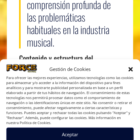
comprensión profunda de
las problemáticas
habituales en la industria
musical.
Contenido y estructura del
manual
Gestión de Cookies
«Giras y salud mental» se destaca por su estructura
Para ofrecer las mejores experiencias, utilizamos tecnologías como las cookies
bien organizada y su contenido exhaustivo. El libro
para almacenar y/o acceder a la información del dispositivo para fines
aborda una amplia gama de temas cruciales para los
analíticos y para mostrarte publicidad personalizada en base a un perfil
elaborado a partir de tus hábitos de navegación. El consentimiento de estas
profesionales de la música, todos presentados de
tecnologías nos permitirá procesar datos como el comportamiento de
manera accesible y práctica.
navegación o las identificaciones únicas en este sitio. No consentir o retirar el
Temas clave abordados en el libro
consentimiento, puede afectar negativamente a ciertas características y
funciones. Puedes aceptar y rechazar todas las cookies pulsando "Aceptar" y
1.
Manejo de la ansiedad y el estrés:
El libro ofrece
"Rechazar". Además, puede configurar las cookies. Más información en
nuestra Política de Cookies.
técnicas específicas para lidiar con la presión de las
actuaciones y la vida en la carretera.
Aceptar
2.
Relaciones interpersonales:
Se exploran las