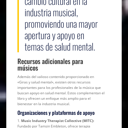
cambio cultural en la
industria musical,
promoviendo una mayor
apertura y apoyo en
temas de salud mental.
Recursos adicionales para
músicos
Además del valioso contenido proporcionado en
«Giras y salud mental», existen otros recursos
importantes para los profesionales de la música que
buscan apoyo en salud mental. Estos complementan el
libro y ofrecen un enfoque más amplio para el
bienestar en la industria musical.
Organizaciones y plataformas de apoyo
1.
Music Industry Therapist Collective (MITC):
Fundado por Tamsin Embleton, ofrece terapia