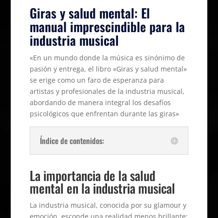
Giras y salud mental: El
manual imprescindible para la
industria musical
«En un mundo donde la música es sinónimo de
pasión y entrega, el libro «Giras y salud mental»
se erige como un faro de esperanza para
artistas y profesionales de la industria musical,
abordando de manera integral los desafíos
psicológicos que enfrentan durante las giras»
Índice de contenidos:
La importancia de la salud
mental en la industria musical
La industria musical, conocida por su glamour y
emoción, esconde una realidad menos brillante: