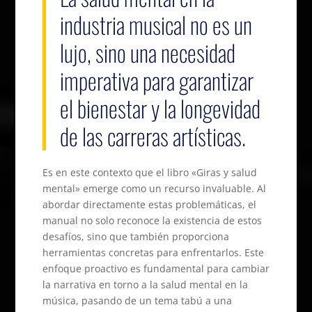
industria musical no es un
lujo, sino una necesidad
imperativa para garantizar
el bienestar y la longevidad
de las carreras artísticas.
Es en este contexto que el libro «Giras y salud
mental» emerge como un recurso invaluable. Al
abordar directamente estas problemáticas, el
manual no solo reconoce la existencia de estos
desafíos, sino que también proporciona
herramientas concretas para enfrentarlos. Este
enfoque proactivo es fundamental para cambiar
la narrativa en torno a la salud mental en la
música, pasando de un tema tabú a una