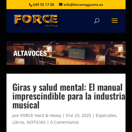
649 55 17 08
info@forcemagazine.es
Giras y salud mental: El manual
imprescindible para la industria
musical
por
FORCE Hard & Heavy
|
Ene 23, 2025
|
Especiales
,
Libros
,
NOTICIAS
|
0 Comentarios