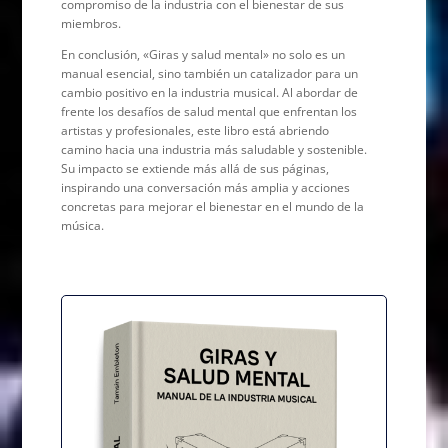
compromiso de la industria con el bienestar de sus
miembros.
En conclusión, «Giras y salud mental» no solo es un
manual esencial, sino también un catalizador para un
cambio positivo en la industria musical. Al abordar de
frente los desafíos de salud mental que enfrentan los
artistas y profesionales, este libro está abriendo
camino hacia una industria más saludable y sostenible.
Su impacto se extiende más allá de sus páginas,
inspirando una conversación más amplia y acciones
concretas para mejorar el bienestar en el mundo de la
música.