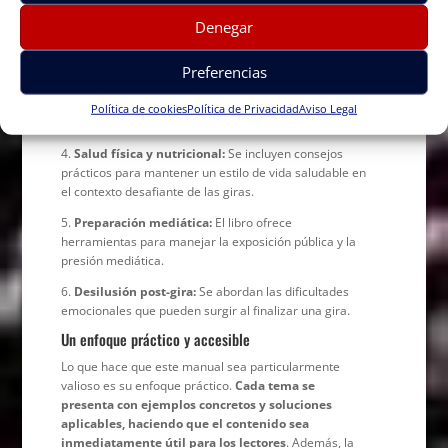
dinámicas de las relaciones tanto en gira como en
Denegar
casa, proporcionando estrategias para mantener
conexiones saludables.
Preferencias
3.
Adicciones y trastornos alimentarios:
El manual
aborda estos temas sensibles con empatía y ofrece
Política de cookies
Política de Privacidad
Aviso Legal
recursos para buscar ayuda.
4.
Salud física y nutricional:
Se incluyen consejos
prácticos para mantener un estilo de vida saludable en
el contexto desafiante de las giras.
5.
Preparación mediática:
El libro ofrece
herramientas para manejar la exposición pública y la
presión mediática.
6.
Desilusión post-gira:
Se abordan las dificultades
emocionales que pueden surgir al finalizar una gira.
Un enfoque práctico y accesible
Lo que hace que este manual sea particularmente
valioso es su enfoque práctico.
Cada tema se
presenta con ejemplos concretos y soluciones
aplicables, haciendo que el contenido sea
inmediatamente útil para los lectores
. Además, la