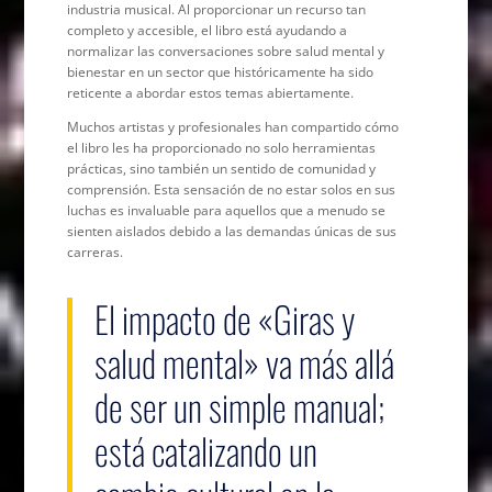
industria musical. Al proporcionar un recurso tan
completo y accesible, el libro está ayudando a
normalizar las conversaciones sobre salud mental y
bienestar en un sector que históricamente ha sido
reticente a abordar estos temas abiertamente.
Muchos artistas y profesionales han compartido cómo
el libro les ha proporcionado no solo herramientas
prácticas, sino también un sentido de comunidad y
comprensión. Esta sensación de no estar solos en sus
luchas es invaluable para aquellos que a menudo se
sienten aislados debido a las demandas únicas de sus
carreras.
El impacto de «Giras y
salud mental» va más allá
de ser un simple manual;
está catalizando un