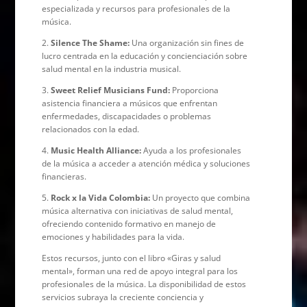
especializada y recursos para profesionales de la
música.
2.
Silence The Shame:
Una organización sin fines de
lucro centrada en la educación y concienciación sobre
salud mental en la industria musical.
3.
Sweet Relief Musicians Fund:
Proporciona
asistencia financiera a músicos que enfrentan
enfermedades, discapacidades o problemas
relacionados con la edad.
4.
Music Health Alliance:
Ayuda a los profesionales
de la música a acceder a atención médica y soluciones
financieras.
5.
Rock x la Vida Colombia:
Un proyecto que combina
música alternativa con iniciativas de salud mental,
ofreciendo contenido formativo en manejo de
emociones y habilidades para la vida.
Estos recursos, junto con el libro «Giras y salud
mental», forman una red de apoyo integral para los
profesionales de la música. La disponibilidad de estos
servicios subraya la creciente conciencia y