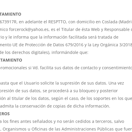
ATAMIENTO
73917R, en adelante el RESPTTO, con domicilio en Coslada (Madri
rónico forcerock@yahoo.es, es el Titular de ésta Web y Responsable 
o y le informa que la información facilitada será tratada de
mento UE de Protección de Datos 679/2016 y la Ley Orgánica 3/201
de los derechos digitales), informándole que:
RATAMIENTO
romocionales si Vd. facilita sus datos de contacto y consentimiento
sta que el Usuario solicite la supresión de sus datos. Una vez
presión de sus datos, se procederá a su bloqueo y posterior
ón al titular de los datos, según el caso, de los soportes en los qu
e admita la conservación de copias de dicha información.
EROS
 los fines antes señalados y no serán cedidos a terceros, salvo
, Organismos u Oficinas de las Administraciones Públicas que fue