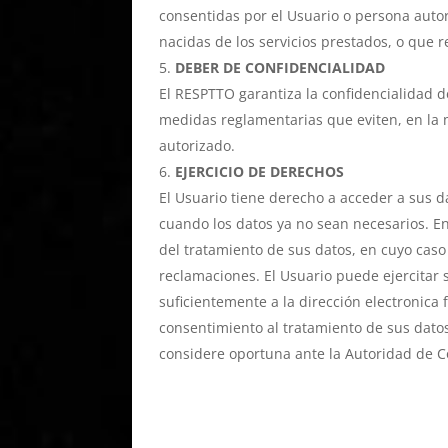
consentidas por el Usuario o persona autor
nacidas de los servicios prestados, o que r
DEBER DE CONFIDENCIALIDAD
El RESPTTO garantiza la confidencialidad d
medidas reglamentarias que eviten, en la m
autorizado.
EJERCICIO DE DERECHOS
El Usuario tiene derecho a acceder a sus da
cuando los datos ya no sean necesarios. En
del tratamiento de sus datos, en cuyo caso
reclamaciones. El Usuario puede ejercitar s
suficientemente a la dirección electronica
consentimiento al tratamiento de sus dato
considere oportuna ante la Autoridad de C