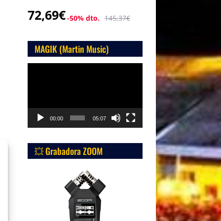
72,69€
-50% dto.
145,37€
MAGIK (Martin Music)
Reproductor
de
vídeo
00:00
05:07
💥 Grabadora ZOOM