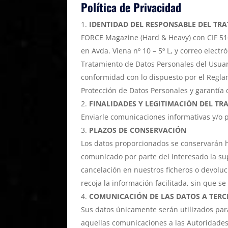
Política de Privacidad
IDENTIDAD DEL RESPONSABLE DEL TR
FORCE Magazine (Hard & Heavy) con CIF 516
en Avda. Viena nº 10 – 5º L, y correo elect
Tratamiento de Datos Personales del Usuari
conformidad con lo dispuesto por el Regla
Protección de Datos Personales y garantía 
FINALIDADES Y LEGITIMACIÓN DEL T
Enviarle comunicaciones informativas y/o p
PLAZOS DE CONSERVACIÓN
Los datos proporcionados se conservarán ha
comunicado por parte del interesado la su
cancelación en nuestros ficheros o devoluci
recoja la información facilitada, sin que s
COMUNICACIÓN DE LAS DATOS A TERC
Sus datos únicamente serán utilizados para
aquellas comunicaciones a las Autoridades