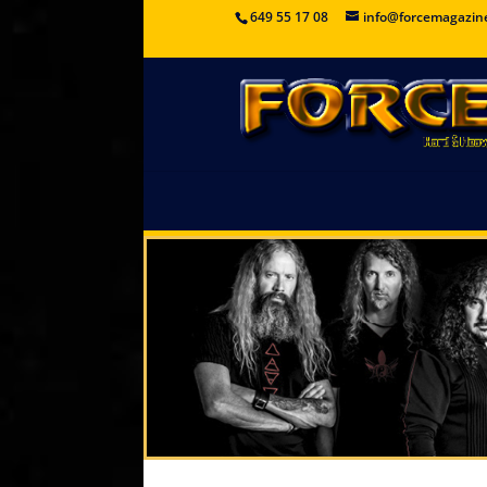
649 55 17 08
info@forcemagazin