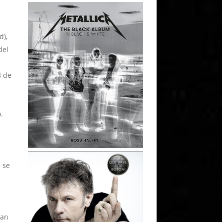
d),
del
8 de
.
e se
ran