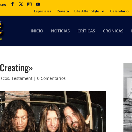
e.es
Especiales
Revista
Life After Style
Calendario
INICIO
NOTICIAS
CRÍTICAS
CRÓNICAS
Creating»
iscos
,
Testament
|
0 Comentarios