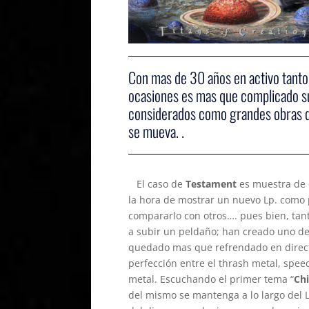
Con mas de 30 años en activo tant
ocasiones es mas que complicado su
considerados como grandes obras de
se mueva. .
El caso de
Testament
es muestra de e
la hora de mostrar un nuevo Lp. como p
compararlo con otros…. pues bien, tan
a subir un peldaño; han creado uno de 
quedado mas que refrendado en directo
perfección entre el thrash metal, spee
metal. Escuchando el primer tema “
Chi
del mismo se mantenga a lo largo del 