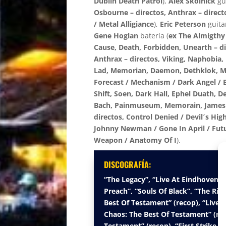
Dublin Death Patrol
),
Alex Skolnick
gui
Osbourne – directos, Anthrax – direct
/ Metal Alligiance
),
Eric Peterson
guitar
Gene Hoglan
batería (
ex The Almigthy
Cause, Death, Forbidden, Unearth – dir
Anthrax – directos, Viking, Naphobia
Lad, Memorian, Daemon, Dethklok, Me
Forecast / Mechanism / Dark Angel /
Shift, Soen, Dark Hall, Ephel Duath, D
Bach, Painmuseum, Memorain, James M
directos, Control Denied / Devil´s Hi
Johnny Newman / Gone In April / Futu
Weapon / Anatomy Of I
).
DISCOGRAFÍA:
“The Legacy”, “Live At Eindhoven” 
Preach”, “Souls Of Black”, “The Ritu
Best Of Testament” (recop), “Live A
Chaos: The Best Of Testament” (rec
Testament” (recop), “First Strike St