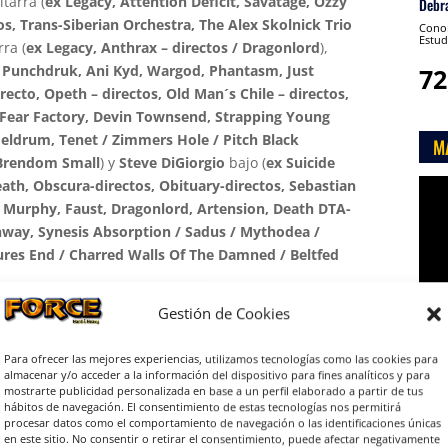
tarra (
ex Legacy, Attention Deficit, Savatage, Ozzy
Debr
os, Trans-Siberian Orchestra, The Alex Skolnick Trio
Conon
Estud
ra (
ex Legacy, Anthrax – directos / Dragonlord
),
 Punchdruk, Ani Kyd, Wargod, Phantasm, Just
72
ecto, Opeth – directos, Old Man´s Chile – directos,
, Fear Factory, Devin Townsend, Strapping Young
ldrum, Tenet / Zimmers Hole / Pitch Black
M
 Brendom Small
) y
Steve DiGiorgio
bajo (
ex Suicide
eath, Obscura-directos, Obituary-directos, Sebastian
Rep
urphy, Faust, Dragonlord, Artension, Death DTA-
de
ghway, Synesis Absorption / Sadus / Mythodea /
víde
res End / Charred Walls Of The Damned / Beltfed
Gestión de Cookies
(directo), “The New Order”, “Practice What You
Para ofrecer las mejores experiencias, utilizamos tecnologías como las cookies para
almacenar y/o acceder a la información del dispositivo para fines analíticos y para
al”, “Low”, “Live At The Filmore” (directo), “The

mostrarte publicidad personalizada en base a un perfil elaborado a partir de tus
t The Filmore” (directo), “Demonic”, “Sings Of
hábitos de navegación. El consentimiento de estas tecnologías nos permitirá
procesar datos como el comportamiento de navegación o las identificaciones únicas
op), “The Gathering”, “The Very Best Of
en este sitio. No consentir o retirar el consentimiento, puede afectar negativamente
ill Deadly”, “Days Of Darkness” (recop), “Live In