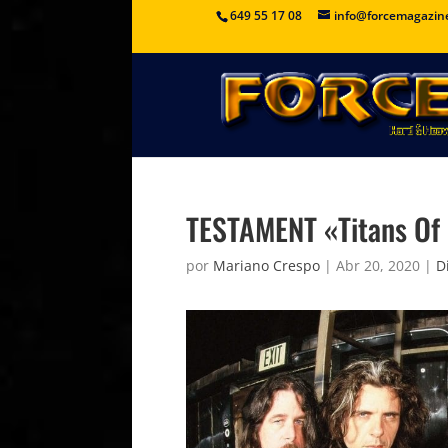
649 55 17 08
info@forcemagazin
TESTAMENT «Titans Of 
por
Mariano Crespo
|
Abr 20, 2020
|
D