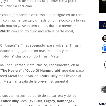
 joyas dentro de su estilo; un primer tema potente,
de volver a escuchar.
o con algún cambio de ritmo al que sigue en un tono
r
” con mucha fuerza y un estribillo melódico y a la vez

dado mucho ya sean temas mas duros o menos. En
 Witch
” con sonido duro incluida la parte vocal,
f Angels” el “mas sosegado” para volver al Thrash
 contundente jugando con mas melodías y mas
mptoms
” clásico sonido Thrash Metal.
a línea, Thrash Metal clásico, contundente, en la
 “
The Healers
” y “
Code Of Hammurabi
” que dan paso
Speed Metal con la voz de
Chuck Billy
mas llevada al
th Metal, antesala de la breve instrumental
stada.
sus comienzos, de parte de su carrera y de los
r
Chuck Billy
vocal (
ex Guilt, Legacy, Rampage /
Siste