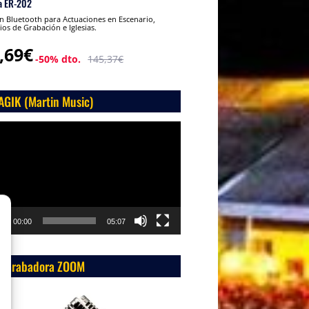
a ER-202
 Bluetooth para Actuaciones en Escenario,
ios de Grabación e Iglesias.
,69€
-50% dto.
145,37€
AGIK (Martin Music)
roductor
o
00:00
05:07
 Grabadora ZOOM