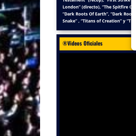
London” (directo), “The Spitfire C
“Dark Roots Of Earth”, “Dark Roots
Snake” , “Titans of Creation” y “Tit
®Videos Oficiales