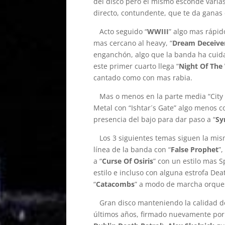
del disco pero el mismo esconde varias
directo, contundente, que te da ganas 
Acto seguido “
WWIII
” algo mas rápid
mas cercano al heavy, “
Dream Deceive
enganchón, algo que la banda ha cui
este primer cuarto llega “
Night Of The
cantado como con mas rabia.
Mas o menos en la parte media “City O
Metal con “Ishtar´s Gate” algo menos
presencia del bajo para dar paso a “
Sy
Los 3 siguientes temas siguen la mism
línea de la banda con “
False Prophet
”,
a “
Curse Of Osiris
” con un estilo mas 
estilo e incluso con alguna estrofa Dea
“
Catacombs
” a modo de marcha orque
Gran disco manteniendo la calidad de 
últimos años, firmado nuevamente po