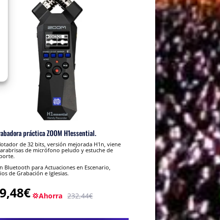
rabadora práctica ZOOM H1essential.
lotador de 32 bits, versión mejorada H1n, viene
arabrisas de micrófono peludo y estuche de
porte.
 Bluetooth para Actuaciones en Escenario,
ios de Grabación e Iglesias.
9,48€
💢Ahorra
232,44€