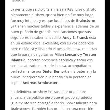
habitual.
La gente que se dio cita en la sala
Revi Live
disfrutó
plenamente el show, que si bien no fue muy largo,
fue muy intenso, y es que los chicos de
Brainstorm
ya tienen muchas tablas y experiencia, además de un
buen puñado de grandísimas canciones que sus
seguidores se saben al dedillo.
Andy B. Franck
está
en un estado vocal excelente, con su voz poderosa
pero melódica y llevando el peso del show, mientras
que la pareja de guitarras
Milan Loncaric y Torsten
Ihlenfeld,
aportan presencia escénica y sacan ese
sonido saturado marca de la casa, acompañados
perfectamente por
Dieter Bernert
en la batería, y la
nueva incorporación a la banda en la persona del
bajista
Andreas Armbruster
.
En definitiva, un show lastrado por una pobre
afluencia de público pero que el grupo agradeció
igualmente y se entregó a fondo. Sobresaliente para
Brainstorm
. También hay que hacer una mención