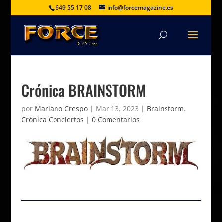
649 55 17 08
info@forcemagazine.es
Crónica BRAINSTORM
por
Mariano Crespo
|
Mar 13, 2023
|
Brainstorm
,
Crónica Conciertos
|
0 Comentarios