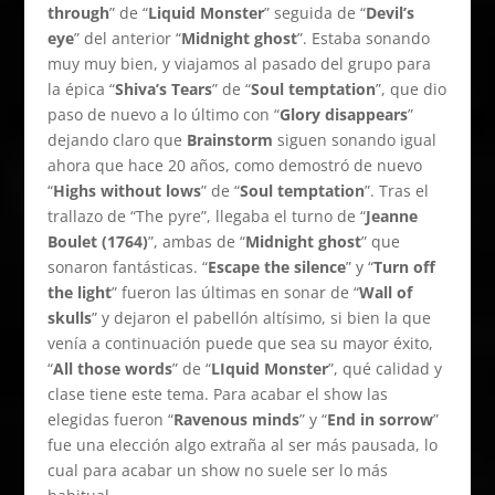
through
” de “
Liquid Monster
” seguida de “
Devil’s
eye
” del anterior “
Midnight ghost
”. Estaba sonando
muy muy bien, y viajamos al pasado del grupo para
la épica “
Shiva’s Tears
” de “
Soul temptation
”, que dio
paso de nuevo a lo último con “
Glory disappears
”
dejando claro que
Brainstorm
siguen sonando igual
ahora que hace 20 años, como demostró de nuevo
“
Highs without lows
” de “
Soul temptation
”. Tras el
trallazo de “The pyre”, llegaba el turno de “
Jeanne
Boulet (1764)
”, ambas de “
Midnight ghost
” que
sonaron fantásticas. “
Escape the silence
” y “
Turn off
the light
” fueron las últimas en sonar de “
Wall of
skulls
” y dejaron el pabellón altísimo, si bien la que
venía a continuación puede que sea su mayor éxito,
“
All those words
” de “
LIquid Monster
”, qué calidad y
clase tiene este tema. Para acabar el show las
elegidas fueron “
Ravenous minds
” y “
End in sorrow
”
fue una elección algo extraña al ser más pausada, lo
cual para acabar un show no suele ser lo más