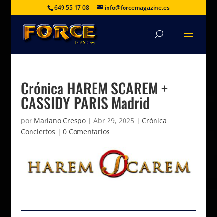
649 55 17 08
info@forcemagazine.es
Crónica HAREM SCAREM +
CASSIDY PARIS Madrid
por
Mariano Crespo
|
Abr 29, 2025
|
Crónica
Conciertos
|
0 Comentarios