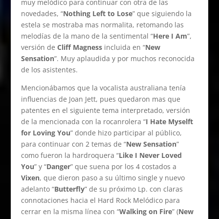
muy melódico para continuar con otra de las
novedades, “
Nothing Left to Lose
” que siguiendo la
estela se mostraba mas normalita, retomando las
melodías de la mano de la sentimental “
Here I Am
”,
versión de
Cliff Magness
incluida en “
New
Sensation
”. Muy aplaudida y por muchos reconocida
de los asistentes.
Mencionábamos que la vocalista australiana tenía
influencias de Joan Jett, pues quedaron mas que
patentes en el siguiente tema interpretado, versión
de la mencionada con la rocanrolera “
I Hate Myselft
for Loving You
” donde hizo participar al público,
para continuar con 2 temas de “
New Sensation
”
como fueron la hardroquera “
Like I Never Loved
You
” y “
Danger
” que suena por los 4 costados a
Vixen
, que dieron paso a su último single y nuevo
adelanto “
Butterfly
” de su próximo Lp. con claras
connotaciones hacia el Hard Rock Melódico para
cerrar en la misma línea con “
Walking on Fire
” (
New