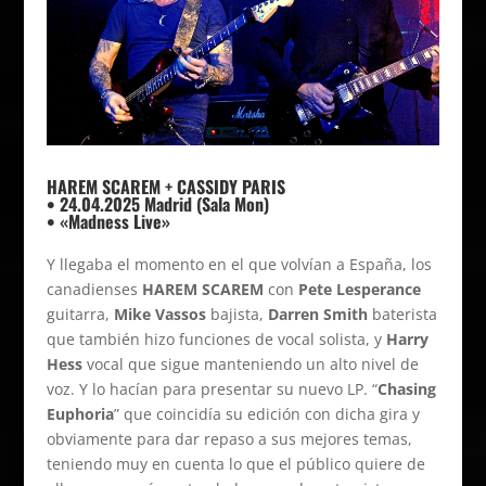
HAREM SCAREM + CASSIDY PARIS
• 24.04.2025 Madrid (Sala Mon)
• «Madness Live»
Y llegaba el momento en el que volvían a España, los
canadienses
HAREM SCAREM
con
Pete Lesperance
guitarra,
Mike Vassos
bajista,
Darren Smith
baterista
que también hizo funciones de vocal solista, y
Harry
Hess
vocal que sigue manteniendo un alto nivel de
voz. Y lo hacían para presentar su nuevo LP. “
Chasing
Euphoria
” que coincidía su edición con dicha gira y
obviamente para dar repaso a sus mejores temas,
teniendo muy en cuenta lo que el público quiere de