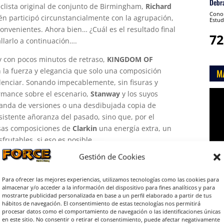
Debr
teclista original de conjunto de Birmingham,
Richard
Conon
ién participó circunstancialmente con la agrupación,
Estud
onvenientes. Ahora bien… ¿Cuál es el resultado final
72
llarlo a continuación….
y con pocos minutos de retraso,
KINGDOM OF
 la fuerza y elegancia que solo una composición
M
denciar. Sonando impecablemente, sin fisuras y
Rep
rmance sobre el escenario,
Stanway
y los suyos
de
banda de versiones o una desdibujada copia de
víde
istente añoranza del pasado, sino que, por el
iosas composiciones de
Clarkin
una energía extra, un
rutables, si eso es posible.
Gestión de Cookies
sonoras el aporte del confiable guitarrista
Alan Bell
,
ropio
Bailey
haciéndose cargo de la guitarra acústica,
Para ofrecer las mejores experiencias, utilizamos tecnologías como las cookies para
aparte merecen un fenomenal
Micky Barker
tras la
almacenar y/o acceder a la información del dispositivo para fines analíticos y para

rítmica sencillamente apabullantes y, finalmente,
Mark
mostrarte publicidad personalizada en base a un perfil elaborado a partir de tus
os teclados consigue construir esa base melódica y
hábitos de navegación. El consentimiento de estas tecnologías nos permitirá
procesar datos como el comportamiento de navegación o las identificaciones únicas
os de los temas de Magnum. Sin necesidad de exponer
en este sitio. No consentir o retirar el consentimiento, puede afectar negativamente