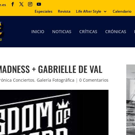
e.es
Especiales
Revista
Life After Style
Calendario
INICIO
NOTICIAS
CRÍTICAS
CRÓNICAS
MADNESS + GABRIELLE DE VAL
rónica Conciertos
,
Galería Fotográfica
|
0 Comentarios