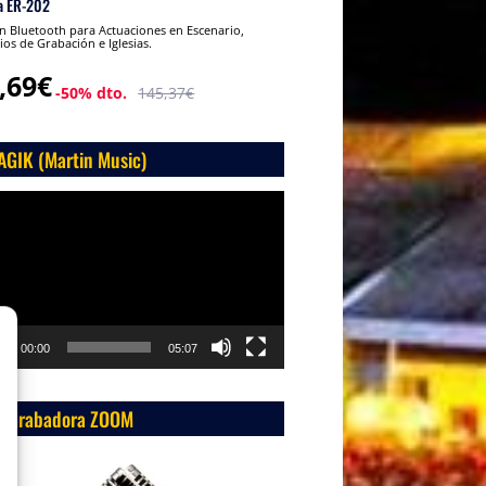
a ER-202
 Bluetooth para Actuaciones en Escenario,
ios de Grabación e Iglesias.
,69€
-50% dto.
145,37€
AGIK (Martin Music)
roductor
o
00:00
05:07
 Grabadora ZOOM