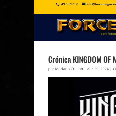
649 55 17 08
info@forcemagazin
Crónica KINGDOM OF 
por
Mariano Crespo
|
Abr 29, 2024
|
C