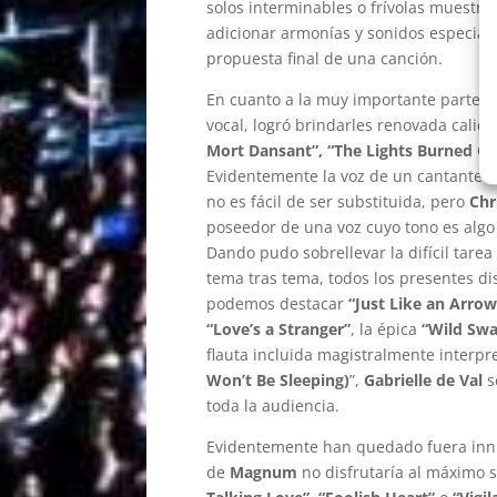
solos interminables o frívolas muestras
adicionar armonías y sonidos especiales 
propuesta final de una canción.
En cuanto a la muy importante parte v
vocal, logró brindarles renovada cal
Mort Dansant”, “The Lights Burned Ou
Evidentemente la voz de un cantante t
no es fácil de ser substituida, pero
Chr
poseedor de una voz cuyo tono es algo 
Dando pudo sobrellevar la difícil tarea
tema tras tema, todos los presentes di
podemos destacar
“Just Like an Arrow”
“Love’s a Stranger”
, la épica
“Wild Sw
flauta incluida magistralmente interp
Won’t Be Sleeping)
”,
Gabrielle de Val
s
toda la audiencia.
Evidentemente han quedado fuera inn
de
Magnum
no disfrutaría al máximo 