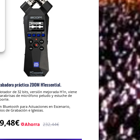
rabadora práctica ZOOM H1essential.
lotador de 32 bits, versión mejorada H1n, viene
arabrisas de micrófono peludo y estuche de
porte.
 Bluetooth para Actuaciones en Escenario,
ios de Grabación e Iglesias.
9,48€
💢Ahorra
232,44€