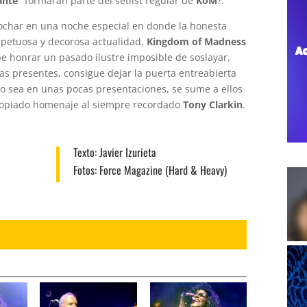
ante”
formaran parte del setlist regular de
KoM
?.
ochar en una noche especial en donde la honesta
spetuosa y decorosa actualidad.
Kingdom of Madness
 honrar un pasado ilustre imposible de soslayar,
ias presentes, consigue dejar la puerta entreabierta
lo sea en unas pocas presentaciones, se sume a ellos
ropiado homenaje al siempre recordado
Tony Clarkin
.
Texto:
Javier Izurieta
Fotos:
Force Magazine (Hard & Heavy)