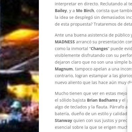
interpretar en directo. Reclutando al 
Bailey
, y a
Mo Birch
, corista que tamb
la idea se desplegó sin demasiados inc
de esta propuesta? Trataremos de deta
Ante una buena asistencia de público 
MADNESS
arrancó su presentación con
como la inmortal “
Changes
” puede evi
visiblemente disfrutando con su perfo
dejaron claro que no son una simple 
Magnum
, tampoco apelan a una incons
contrario, logran estampar a las glor
nuevo aliento que las hace aún muy disf
Mucho tienen que ver en estas mejoras 
el sólido bajista
Brian Badhams
y el p
algo de teclados y la flauta. Párrafo 
batería, dueño de un estilo y calidad 
Stanway
quien con sus justos y precis
esencial sobre la que se erigen much