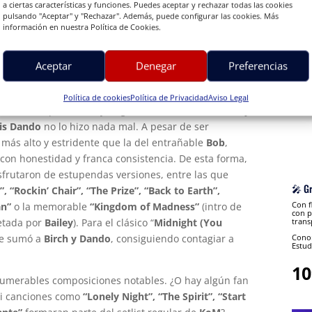
 de destreza, el teclista es el claro ejemplo de cómo
a ciertas características y funciones. Puedes aceptar y rechazar todas las cookies
pulsando "Aceptar" y "Rechazar". Además, puede configurar las cookies. Más
de teclados sin restarle eficacia ni brío a la
información en nuestra Política de Cookies.
ocal,
Mo Birch
con su áspero, pero muy emotivo tono
Aceptar
Denegar
Preferencias
idad a composiciones tan conmovedoras como
“Les
t”
o la eterna
“On A Storyteller’s Night”
.
Política de cookies
Política de Privacidad
Aviso Legal
an único, apasionado y original como lo es
Bob Catley
is Dando
no lo hizo nada mal. A pesar de ser
más alto y estridente que la del entrañable
Bob
,
 con honestidad y franca consistencia. De esta forma,
sfrutaron de estupendas versiones, entre las que
🎤 G
, “Rockin’ Chair”, “The Prize”, “Back to Earth”,
Con f
an”
o la memorable
“Kingdom of Madness”
(intro de
con p
trans
retada por
Bailey
). Para el clásico “
Midnight (You
e sumó a
Birch y Dando
, consiguiendo contagiar a
Conon
Estud
10
umerables composiciones notables. ¿O hay algún fan
si canciones como
“Lonely Night”, “The Spirit”, “Start