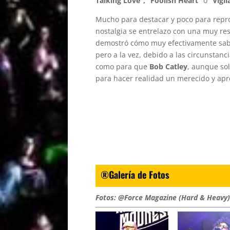
Talking Love”, “Foolish Heart”
o
“Vigil
Mucho para destacar y poco para repr
nostalgia se entrelazo con una muy re
demostró cómo muy efectivamente sabe
pero a la vez, debido a las circunstanc
como para que
Bob Catley
, aunque so
para hacer realidad un merecido y ap
®Galería de Fotos
Fotos: @Force Magazine (Hard & Heavy)