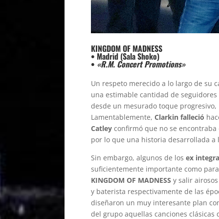
KINGDOM OF MADNESS
• Madrid (Sala Shoko)
•
«R.M. Concert Promotions»
Un respeto merecido a lo largo de su 
una estimable cantidad de seguidores 
desde un mesurado toque progresivo, 
Lamentablemente,
Clarkin
falleció
hace
Catley
confirmó que no se encontraba 
por lo que una historia desarrollada a 
Sin embargo, algunos de los
ex integ
suficientemente importante como para 
KINGDOM OF MADNESS
y salir airosos
y baterista respectivamente de las ép
diseñaron un muy interesante plan con 
del grupo aquellas canciones clásicas 