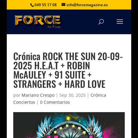
649 55 17 08
info@forcemagazine.es
Crónica ROCK THE SUN 20-09-
2025 H.E.A.T + ROBIN
McAULEY + 91 SUITE +
STRANGERS + HARD LOVE
por
Mariano Crespo
|
Sep 30, 2025
|
Crónica
Conciertos
|
0 Comentarios