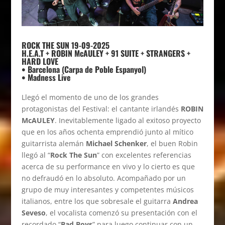
ROCK THE SUN 19-09-2025
H.E.A.T + ROBIN McAULEY + 91 SUITE + STRANGERS +
HARD LOVE
• Barcelona (Carpa de Poble Espanyol)
• Madness Live
Llegó el momento de uno de los grandes
protagonistas del Festival: el cantante irlandés
ROBIN
McAULEY
. Inevitablemente ligado al exitoso proyecto
que en los años ochenta emprendió junto al mítico
guitarrista alemán
Michael Schenker
, el buen Robin
llegó al “
Rock The Sun
” con excelentes referencias
acerca de su performance en vivo y lo cierto es que
no defraudó en lo absoluto. Acompañado por un
grupo de muy interesantes y competentes músicos
italianos, entre los que sobresale el guitarra
Andrea
Seveso
, el vocalista comenzó su presentación con el
recordado “
Bad Boys
” para luego continuar con un