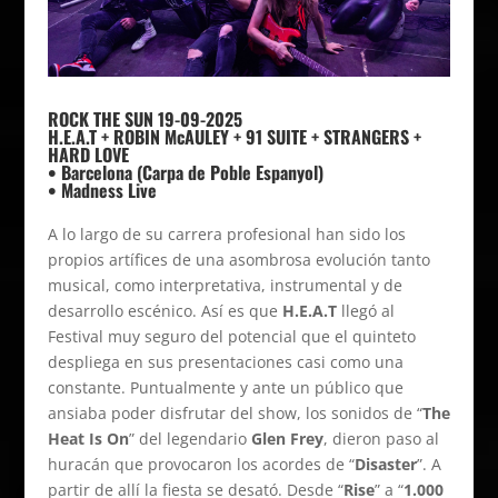
ROCK THE SUN 19-09-2025
H.E.A.T + ROBIN McAULEY + 91 SUITE + STRANGERS +
HARD LOVE
• Barcelona (Carpa de Poble Espanyol)
• Madness Live
A lo largo de su carrera profesional han sido los
propios artífices de una asombrosa evolución tanto
musical, como interpretativa, instrumental y de
desarrollo escénico. Así es que
H.E.A.T
llegó al
Festival muy seguro del potencial que el quinteto
despliega en sus presentaciones casi como una
constante. Puntualmente y ante un público que
ansiaba poder disfrutar del show, los sonidos de “
The
Heat Is On
” del legendario
Glen Frey
, dieron paso al
huracán que provocaron los acordes de “
Disaster
”. A
partir de allí la fiesta se desató. Desde “
Rise
” a “
1.000