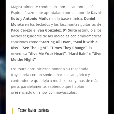
Magistralmente conducidos por el cantante Jesús
Espín, eficazmente apuntalado por la labor de
David
Koto
y
Antonio Muñoz
en la base rítmica,
Daniel
Morata
en los teclados y las fascinantes guitarras de
Paco Cerezo
e
Iván González, 91 Suite
estimuló a los
ávidos seguidores de las melodías con emblemáticas
canciones como
“Starting All Over”, “Seal it with a
Kiss”, “See The Light”, “Times They Change”
, la
novedosa
“Give Me Your Heart”, “Hard Rain”
o
“Give
Me the NIght”
.
Los murcianos hicieron honor a su respetada
trayectoria con un sonido macizo, categórico y
contundente que dejó a muchos con ganas de más
pero, paralelamente, sabiendo que habían
presenciado un show con mayúsculas.
Texto:
Javier Izurieta