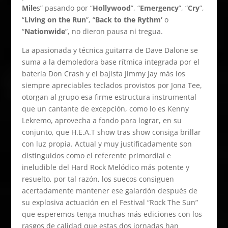
Mile
s” pasando por “
Hollywood
”, “
Emergency
”, “
Cry
”,
“
Living on the Run
”, “
Back to the Rythm’
o
“
Nationwide
”, no dieron pausa ni tregua.
La apasionada y técnica guitarra de Dave Dalone se
suma a la demoledora base rítmica integrada por el
batería Don Crash y el bajista Jimmy Jay más los
siempre apreciables teclados provistos por Jona Tee,
otorgan al grupo esa firme estructura instrumental
que un cantante de excepción, como lo es Kenny
Lekremo, aprovecha a fondo para lograr, en su
conjunto, que H.E.A.T show tras show consiga brillar
con luz propia. Actual y muy justificadamente son
distinguidos como el referente primordial e
ineludible del Hard Rock Melódico más potente y
resuelto, por tal razón, los suecos consiguen
acertadamente mantener ese galardón después de
su explosiva actuación en el Festival “Rock The Sun”
que esperemos tenga muchas más ediciones con los
rasgos de calidad que estas dos jornadas han