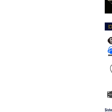

Siste