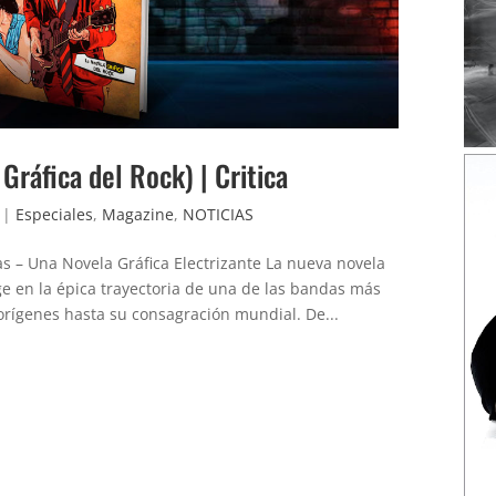
Gráfica del Rock) | Critica
|
Especiales
,
Magazine
,
NOTICIAS
as – Una Novela Gráfica Electrizante La nueva novela
e en la épica trayectoria de una de las bandas más
orígenes hasta su consagración mundial. De...