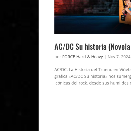
AC/DC Su historia (Novela 
por
FORCE Hard & Heavy
|
Nov 7, 2024
AC/DC: La Historia del Trueno en Viñet
gráfica «AC/DC Su historia» nos sumerg
icónicas del rock, desde sus humildes 