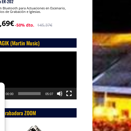
a ER-202
 Bluetooth para Actuaciones en Escenario,
ios de Grabación e Iglesias.
,69€
-50% dto.
145,37€
AGIK (Martin Music)
roductor
o
00:00
05:07
 Grabadora ZOOM