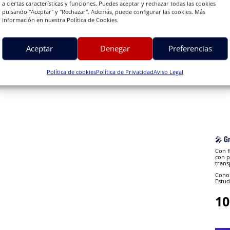
a ciertas características y funciones. Puedes aceptar y rechazar todas las cookies
pulsando "Aceptar" y "Rechazar". Además, puede configurar las cookies. Más
información en nuestra Política de Cookies.
Aceptar
Denegar
Preferencias
Política de cookies
Política de Privacidad
Aviso Legal
🎤 G
Con f
con p
trans
Conon
Estud
10