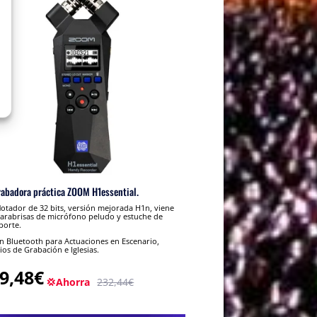
rabadora práctica ZOOM H1essential.
lotador de 32 bits, versión mejorada H1n, viene
arabrisas de micrófono peludo y estuche de
porte.
 Bluetooth para Actuaciones en Escenario,
ios de Grabación e Iglesias.
9,48€
💢Ahorra
232,44€