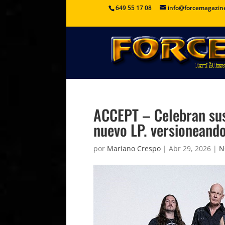
649 55 17 08
info@forcemagazin
ACCEPT – Celebran sus
nuevo LP. versioneando
por
Mariano Crespo
|
Abr 29, 2026
|
N