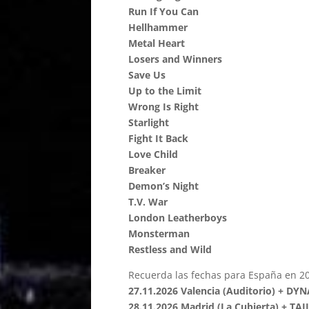
Run If You Can
Hellhammer
Metal Heart
Losers and Winners
Save Us
Up to the Limit
Wrong Is Right
Starlight
Fight It Back
Love Child
Breaker
Demon’s Night
T.V. War
London Leatherboys
Monsterman
Restless and Wild
Recuerda las fechas para España en 2
27.11.2026 Valencia (Auditorio) + DY
28.11.2026 Madrid (La Cubierta) + T