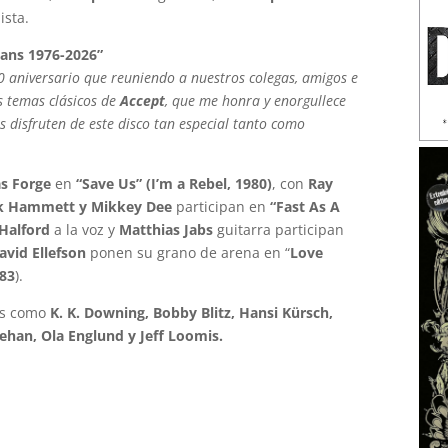
ista.
tans 1976-2026”
 aniversario que reuniendo a nuestros colegas, amigos e
s temas clásicos de
Accept
, que me honra y enorgullece
 disfruten de este disco tan especial tanto como
s Forge
en
“Save Us” (I’m a Rebel, 1980)
, con
Ray
rk Hammett y Mikkey Dee
participan en
“Fast As A
Halford
a la voz y
Matthias Jabs
guitarra participan
David Ellefson
ponen su grano de arena en “
Love
983
).
ros como
K. K. Downing, Bobby Blitz, Hansi Kürsch,
heehan, Ola Englund y Jeff Loomis.