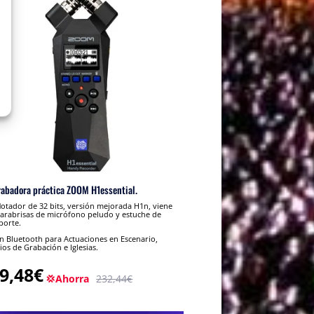
rabadora práctica ZOOM H1essential.
lotador de 32 bits, versión mejorada H1n, viene
arabrisas de micrófono peludo y estuche de
porte.
 Bluetooth para Actuaciones en Escenario,
ios de Grabación e Iglesias.
9,48€
💢Ahorra
232,44€