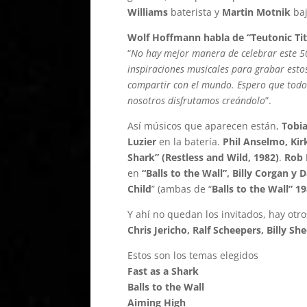
Williams
baterista y
Martin Motnik
baj
Wolf Hoffmann habla de “Teutonic Ti
“
No hay mejor manera de celebrar este 50
inspiraciones musicales para grabar esto
compartir con el mundo. Espero que todos
nosotros disfrutamos creándolo
”.
Así músicos que aparecen están,
Tobia
Luzier
en la batería.
Phil Anselmo, Ki
Shark” (Restless and Wild, 1982)
.
Rob 
en
“Balls to the Wall”, Billy Corgan y 
Child
” (ambas de “
Balls to the Wall” 1
Y ahí no quedan los invitados, hay ot
Chris Jericho, Ralf Scheepers, Billy S
Estos son los temas elegidos
Fast as a Shark
Balls to the Wall
Aiming High