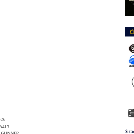

026
NAZTY
Siste
AILGUNNER