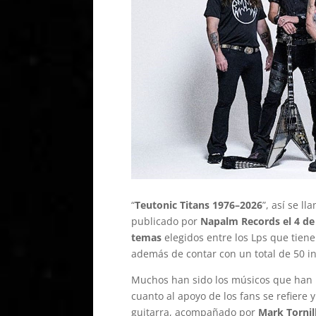
“
Teutonic Titans 1976–2026
”, así se l
publicado por
Napalm Records el 4 de
temas
elegidos entre los Lps que tien
además de contar con un total de 50 in
Muchos han sido los músicos que han pa
cuanto al apoyo de los fans se refiere 
guitarra, acompañado por
Mark Tornil