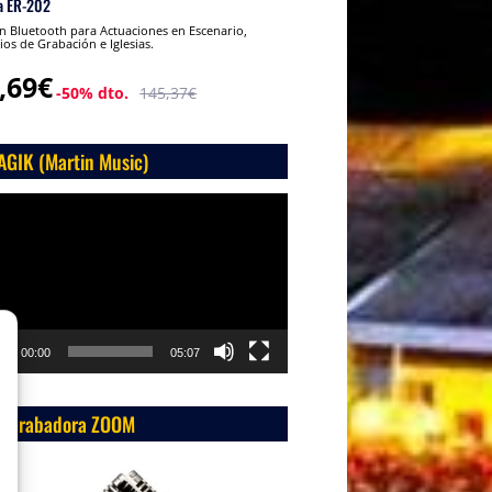
a ER-202
 Bluetooth para Actuaciones en Escenario,
ios de Grabación e Iglesias.
,69€
-50% dto.
145,37€
AGIK (Martin Music)
roductor
o
00:00
05:07
 Grabadora ZOOM