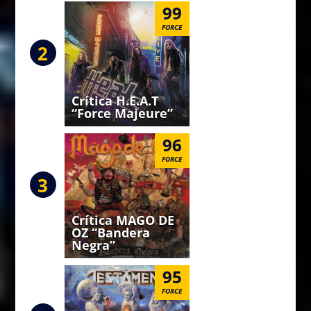
99
FORCE
2
Crítica H.E.A.T
“Force Majeure”
96
FORCE
3
Crítica MAGO DE
OZ “Bandera
Negra”
95
FORCE