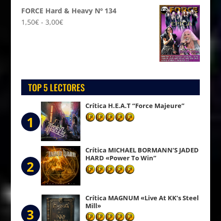
FORCE Hard & Heavy Nº 134
Rango
1,50
€
-
3,00
€
de
precios:
desde
1,50€
hasta
TOP 5 LECTORES
3,00€
Crítica H.E.A.T “Force Majeure”
1
Crítica MICHAEL BORMANN’S JADED
HARD «Power To Win”
2
Crítica MAGNUM «Live At KK’s Steel
Mill»
3