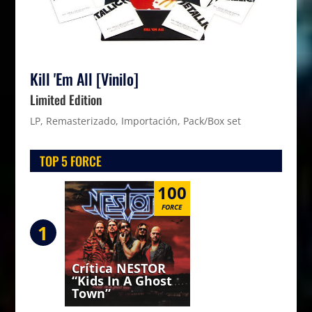
Kill 'Em All [Vinilo]
Limited Edition
LP, Remasterizado, Importación, Pack/Box set
TOP 5 FORCE
100
FORCE
1
Crítica NESTOR
“Kids In A Ghost
Town”