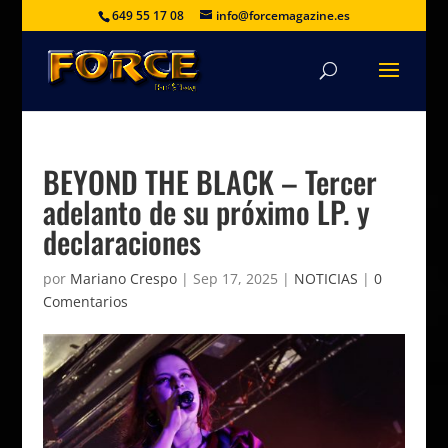
649 55 17 08
info@forcemagazine.es
BEYOND THE BLACK – Tercer
adelanto de su próximo LP. y
declaraciones
por
Mariano Crespo
|
Sep 17, 2025
|
NOTICIAS
|
0
Comentarios