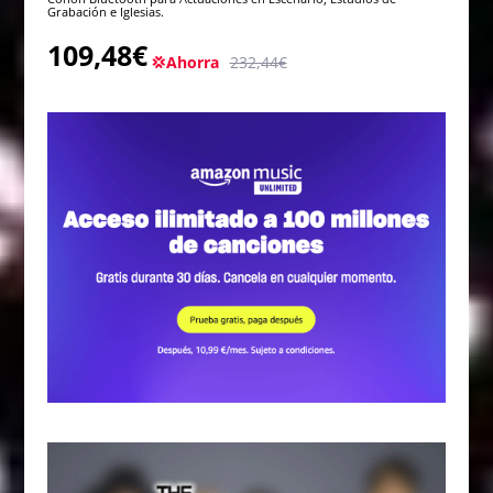
Grabación e Iglesias.
109,48€
💢Ahorra
232,44€