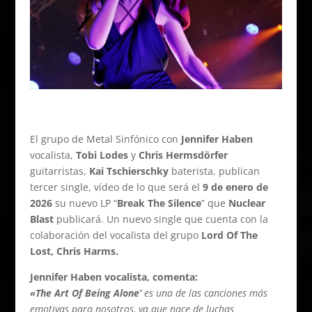
El grupo de Metal Sinfónico con
Jennifer Haben
vocalista,
Tobi Lodes
y
Chris Hermsdörfer
guitarristas,
Kai Tschierschky
baterista, publican
tercer single, vídeo de lo que será el
9 de enero de
2026
su nuevo LP “
Break The Silence
” que
Nuclear
Blast
publicará. Un nuevo single que cuenta con la
colaboración del vocalista del grupo
Lord Of The
Lost, Chris Harms.
Jennifer Haben vocalista, comenta:
«The Art Of Being Alone’
es una de las canciones más
emotivas para nosotros, ya que nace de luchas