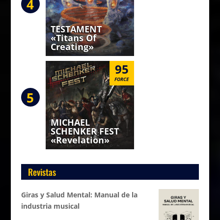
4
TESTAMENT
«Titans Of
Creating»
95
FORCE
5
MICHAEL
SCHENKER FEST
«Revelation»
Revistas
Giras y Salud Mental: Manual de la
industria musical