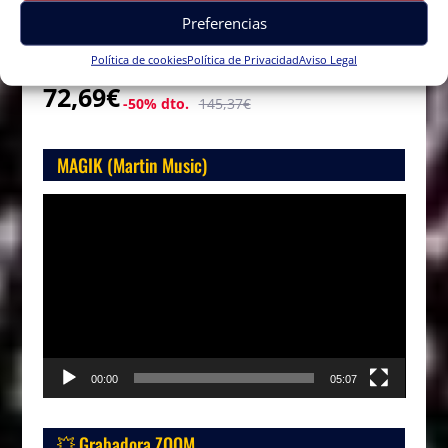
Sistema de Monitoreo Inalámbrico Intraural UHF Debra ER-202
Preferencias
Conon Bluetooth para Actuaciones en Escenario, Estudios de
Grabación e Iglesias.
Política de cookies
Política de Privacidad
Aviso Legal
72,69€
-50% dto.
145,37€
MAGIK (Martin Music)
Reproductor
de
vídeo
00:00
05:07
💥 Grabadora ZOOM