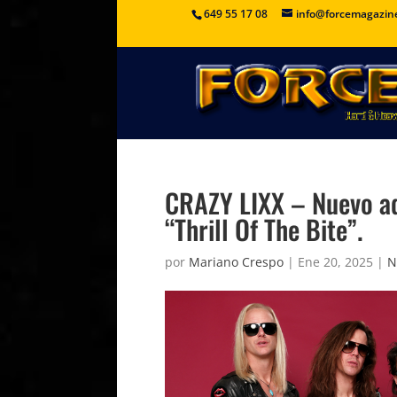
649 55 17 08
info@forcemagazin
CRAZY LIXX – Nuevo ad
“Thrill Of The Bite”.
por
Mariano Crespo
|
Ene 20, 2025
|
N