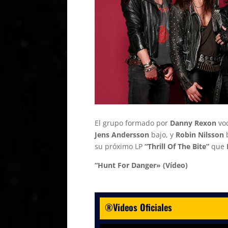
El grupo formado por
Danny Rexon
voc
Jens Andersson
bajo, y
Robin Nilsson
b
su próximo LP
“Thrill Of The Bite”
que
“Hunt For Danger» (Vídeo)
®Videos Oficiales