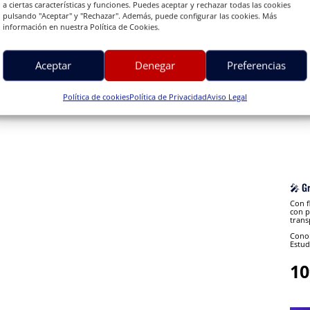
a ciertas características y funciones. Puedes aceptar y rechazar todas las cookies
pulsando "Aceptar" y "Rechazar". Además, puede configurar las cookies. Más
información en nuestra Política de Cookies.
Aceptar
Denegar
Preferencias
Política de cookies
Política de Privacidad
Aviso Legal
🎤 G
Con f
con p
trans
Conon
Estud
10