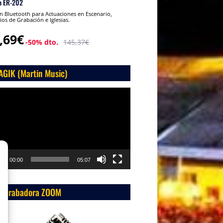
a ER-202
 Bluetooth para Actuaciones en Escenario,
ios de Grabación e Iglesias.
,69€
-50% dto.
145,37€
AGIK (Martin Music)
roductor
o
00:00
05:07
 Grabadora ZOOM