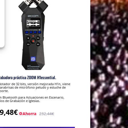
rabadora práctica ZOOM H1essential.
lotador de 32 bits, versión mejorada H1n, viene
arabrisas de micrófono peludo y estuche de
porte.
 Bluetooth para Actuaciones en Escenario,
ios de Grabación e Iglesias.
9,48€
💢Ahorra
232,44€