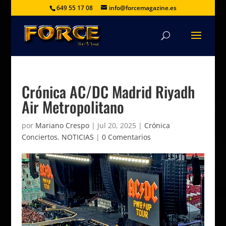
649 55 17 08
info@forcemagazine.es
Crónica AC/DC Madrid Riyadh
Air Metropolitano
por
Mariano Crespo
|
Jul 20, 2025
|
Crónica
Conciertos
,
NOTICIAS
|
0 Comentarios