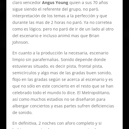
claro vencedor
Angus Young
quien a sus 70 años
sigue siendo el referente del grupo, no paró,
interpretación de los temas a la perfección y que
durante las mas de 2 horas no paró. Ya no corretea
como es lógico, pero no paró de ir de un lado al otro
del escenario e incluso animó mas que Brian
Johnson.
En cuanto a la producción la necesaria, escenario
limpio sin parafernalias. Sonido depende donde
estuvieras situado, es decir pista, frontal pista,
semicírculos y algo mas de las gradas buen sonido,
flojo en las gradas según se acerca al escenario y es
que no sólo en este concierto en el resto que se han
celebrado todo el mundo lo dice. El Metropolitano,
así como muchos estadios no se diseñaron para
albergar conciertos y esas partes sufren deficiencias
de sonido.
En definitiva, 2 noches con aforo completo y si