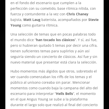
en el fondo del escenario que cumplen a la
perfección con su cometido, base rítmica nítida, con
fuerza y contundente a la vez con
Chris Chaney
bajista,
Matt Laug
baterista, acompañados por
Stevie
Young
como guitarra rítmica.
Una selección de temas que en pocas palabras todo
el mundo dice “
han tocado los clásicos
”. Y sí, así fue,
pero si hubieran quitado 5 temas por decir una cifra,
tienen suficientes temas para suplirlos y aún así
seguiría siendo un concierto de clásicos. Así fue y sin
nuevo material que presentar está clara la selección.
Hubo momentos más álgidos que otros, sobretodo el
ver cuando comenzaban los riffs de los temas y el
público al unísono coreaba sin parar. Mencionar
momentos como cuando baja la campana del alto del
escenario para interpretar “
Hells Bells
”, el momento
en el que Angus Young se sube a la plataforma
durante el largo solo que realizó al final del concierto