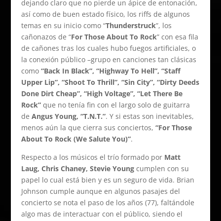
dejando claro que no pierde un ápice de entonación,
así como de buen estado físico, los riffs de algunos
temas en su inicio como “
Thunderstruck
”, los
cañonazos de “
For Those About To Rock
” con esa fila
de cañones tras los cuales hubo fuegos artificiales, o
la conexión público –grupo en canciones tan clásicas
como
“Back In Black”, “Highway To Hell”, “Staff
Upper Lip”, “Shoot To Thrill”, “Sin City”, “Dirty Deeds
Done Dirt Cheap”, “High Voltage”, “Let There Be
Rock”
que no tenía fin con el largo solo de guitarra
de
Angus Young, “T.N.T.”
. Y si estas son inevitables,
menos aún la que cierra sus conciertos,
“For Those
About To Rock (We Salute You)”
.
Respecto a los músicos el trío formado por
Matt
Laug, Chris Chaney, Stevie Young
cumplen con su
papel lo cual está bien y es un seguro de vida. Brian
Johnson cumple aunque en algunos pasajes del
concierto se nota el paso de los años (77), faltándole
algo mas de interactuar con el público, siendo el