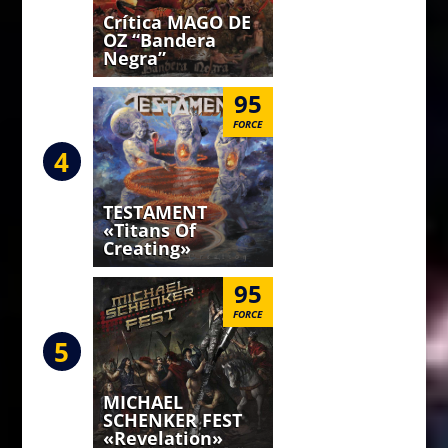
Crítica MAGO DE
OZ “Bandera
Negra”
95
FORCE
4
TESTAMENT
«Titans Of
Creating»
95
FORCE
5
MICHAEL
SCHENKER FEST
«Revelation»