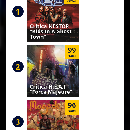
FORCE
1
Crítica NESTOR
“Kids In A Ghost
Town”
99
FORCE
2
Crítica H.E.A.T
“Force Majeure”
96
FORCE
3