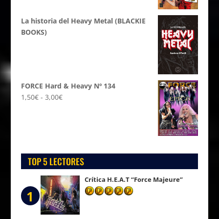
La historia del Heavy Metal (BLACKIE
BOOKS)
FORCE Hard & Heavy Nº 134
Rango
1,50
€
-
3,00
€
de
precios:
desde
1,50€
hasta
TOP 5 LECTORES
3,00€
Crítica H.E.A.T “Force Majeure”
1