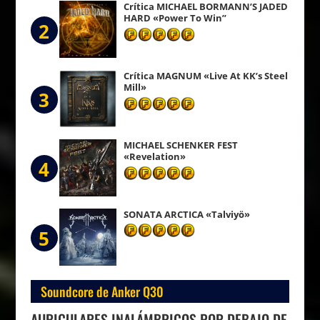
Crítica MICHAEL BORMANN’S JADED
HARD «Power To Win”
2
Crítica MAGNUM «Live At KK’s Steel
Mill»
3
MICHAEL SCHENKER FEST
«Revelation»
4
SONATA ARCTICA «Talviyö»
5
Soundcore de Anker Q30
AURICULARES INALÁMBRICOS POR DEBAJO DE