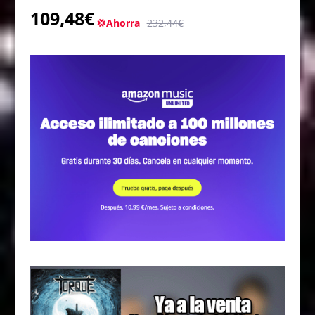
109,48€
💢Ahorra
232,44€