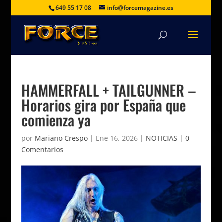
649 55 17 08
info@forcemagazine.es
HAMMERFALL + TAILGUNNER –
Horarios gira por España que
comienza ya
por
Mariano Crespo
|
Ene 16, 2026
|
NOTICIAS
|
0
Comentarios