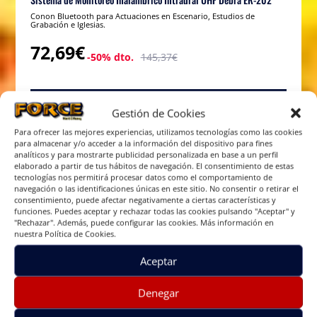
Conon Bluetooth para Actuaciones en Escenario, Estudios de
Grabación e Iglesias.
72,69€
-50% dto.
145,37€
MAGIK (Martin Music)
Gestión de Cookies
Reproductor
Para ofrecer las mejores experiencias, utilizamos tecnologías como las cookies
para almacenar y/o acceder a la información del dispositivo para fines
de
analíticos y para mostrarte publicidad personalizada en base a un perfil
vídeo
elaborado a partir de tus hábitos de navegación. El consentimiento de estas
tecnologías nos permitirá procesar datos como el comportamiento de
navegación o las identificaciones únicas en este sitio. No consentir o retirar el
consentimiento, puede afectar negativamente a ciertas características y
funciones. Puedes aceptar y rechazar todas las cookies pulsando "Aceptar" y
"Rechazar". Además, puede configurar las cookies. Más información en
nuestra Política de Cookies.
00:00
05:07
Aceptar
Denegar
💥 Grabadora ZOOM