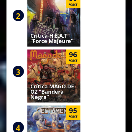
FORCE
2
Crítica H.E.A.T
“Force Majeure”
96
FORCE
3
Crítica MAGO DE
OZ “Bandera
Negra”
95
FORCE
4