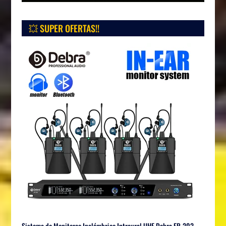
💥 SUPER OFERTAS!!
Sistema de Monitoreo Inalámbrico Intraural UHF Debra ER-202