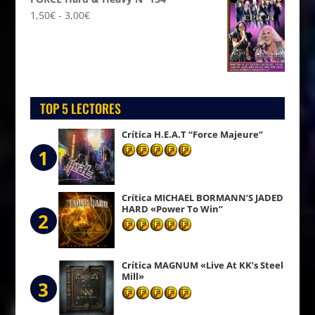
Rango
1,50
€
-
3,00
€
de
precios:
desde
1,50€
hasta
TOP 5 LECTORES
3,00€
Crítica H.E.A.T “Force Majeure”
1
Crítica MICHAEL BORMANN’S JADED
HARD «Power To Win”
2
Crítica MAGNUM «Live At KK’s Steel
Mill»
3