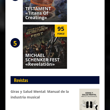
TESTAMENT
«Titans Of
Creating»
95
FORCE
5
MICHAEL
SCHENKER FEST
«Revelation»
Revistas
Giras y Salud Mental: Manual de la
industria musical