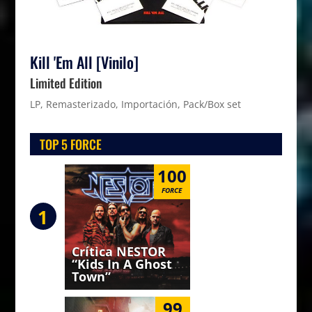
Kill 'Em All [Vinilo]
Limited Edition
LP, Remasterizado, Importación, Pack/Box set
TOP 5 FORCE
100
FORCE
1
Crítica NESTOR
“Kids In A Ghost
Town”
99