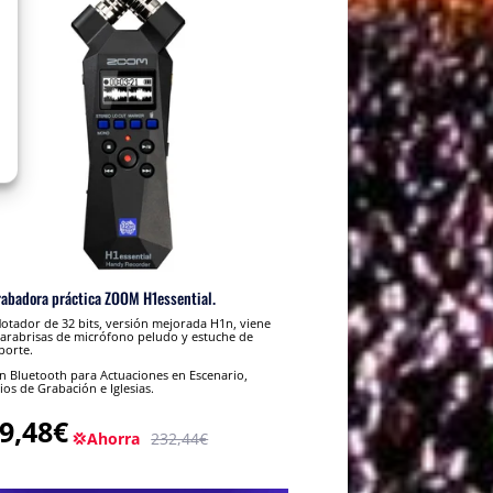
rabadora práctica ZOOM H1essential.
lotador de 32 bits, versión mejorada H1n, viene
arabrisas de micrófono peludo y estuche de
porte.
 Bluetooth para Actuaciones en Escenario,
ios de Grabación e Iglesias.
9,48€
💢Ahorra
232,44€