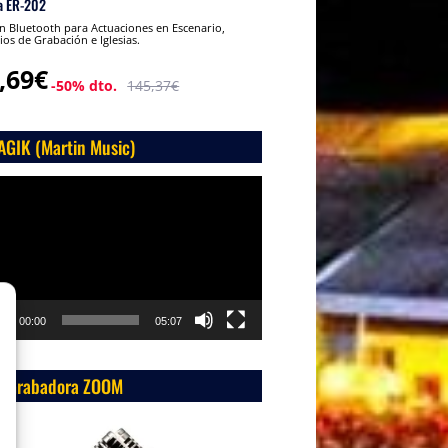
a ER-202
 Bluetooth para Actuaciones en Escenario,
ios de Grabación e Iglesias.
,69€
-50% dto.
145,37€
AGIK (Martin Music)
roductor
o
00:00
05:07
 Grabadora ZOOM