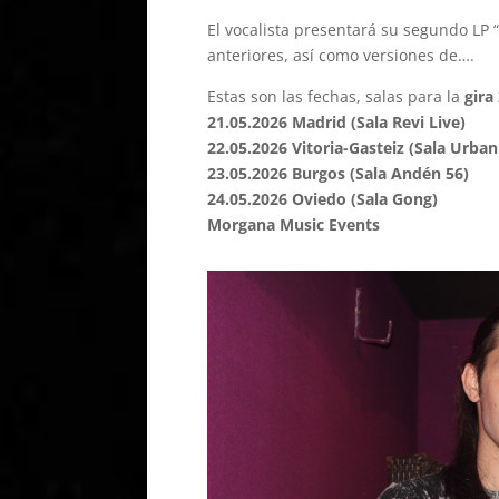
El vocalista presentará su segundo LP “
anteriores, así como versiones de….
Estas son las fechas, salas para la
gira
21.05.2026 Madrid (Sala Revi Live)
22.05.2026 Vitoria-Gasteiz (Sala Urba
23.05.2026 Burgos (Sala Andén 56)
24.05.2026 Oviedo (Sala Gong)
Morgana Music Events