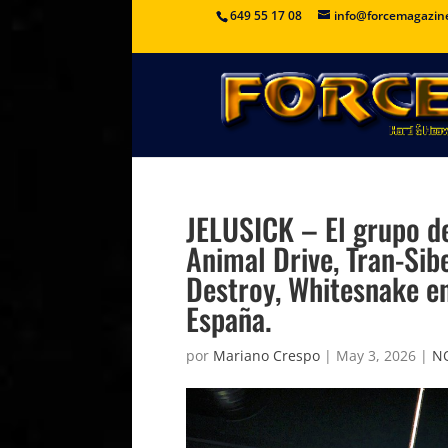
649 55 17 08
info@forcemagazin
JELUSICK – El grupo de
Animal Drive, Tran-Si
Destroy, Whitesnake e
España.
por
Mariano Crespo
|
May 3, 2026
|
NO