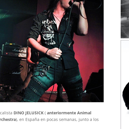
calista
DINO JELUSICK
(
anteriormente Animal
rchestra
), en España en pocas semanas, junto a los