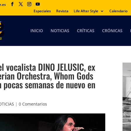
e.es
Especiales
Revista
Life After Style
Calendario
INICIO
NOTICIAS
CRÍTICAS
CRÓNICAS
l vocalista DINO JELUSIC, ex
berian Orchestra, Whom Gods
n pocas semanas de nuevo en
TICIAS
|
0 Comentarios