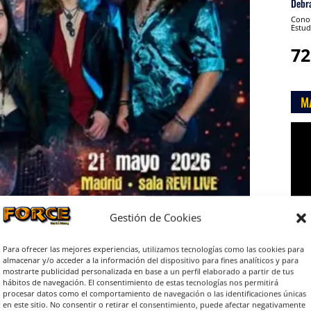
Debr
Conon
Estud
72
M
Rep
de
víde
Gestión de Cookies
Para ofrecer las mejores experiencias, utilizamos tecnologías como las cookies para
almacenar y/o acceder a la información del dispositivo para fines analíticos y para

mostrarte publicidad personalizada en base a un perfil elaborado a partir de tus
hábitos de navegación. El consentimiento de estas tecnologías nos permitirá
procesar datos como el comportamiento de navegación o las identificaciones únicas
en este sitio. No consentir o retirar el consentimiento, puede afectar negativamente