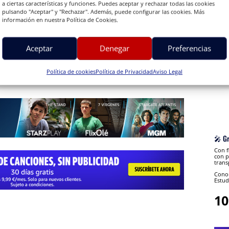
a ciertas características y funciones. Puedes aceptar y rechazar todas las cookies
pulsando "Aceptar" y "Rechazar". Además, puede configurar las cookies. Más
información en nuestra Política de Cookies.
Aceptar
Denegar
Preferencias
Política de cookies
Política de Privacidad
Aviso Legal
🎤 G
Con f
con p
trans
Conon
Estud
10