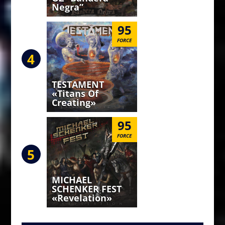
Negra”
95
FORCE
4
TESTAMENT
«Titans Of
Creating»
95
FORCE
5
MICHAEL
SCHENKER FEST
«Revelation»