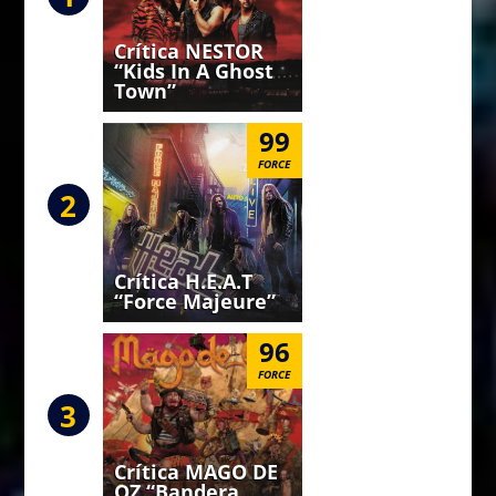
Crítica NESTOR
“Kids In A Ghost
Town”
99
FORCE
2
Crítica H.E.A.T
“Force Majeure”
96
FORCE
3
Crítica MAGO DE
OZ “Bandera