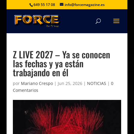
649 55 17 08
info@forcemagazine.es
Z LIVE 2027 – Ya se conocen
las fechas y ya están
trabajando en él
por
Mariano Crespo
|
Jun 25, 2026
|
NOTICIAS
|
0
Comentarios