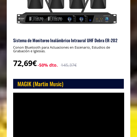
Sistema de Monitoreo Inalámbrico Intraural UHF Debra ER-202
Conon Bluetooth para Actuaciones en Escenario, Estudios de
Grabación e Iglesias.
72,69€
-50% dto.
145,37€
MAGIK (Martin Music)
Reproductor
de
vídeo