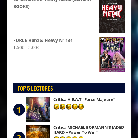
BOOKS)
FORCE Hard & Heavy Nº 134
Rango
1,50
€
-
3,00
€
de
precios:
desde
1,50€
hasta
TOP 5 LECTORES
3,00€
Crítica H.E.A.T “Force Majeure”
1
Crítica MICHAEL BORMANN’S JADED
HARD «Power To Win”
2