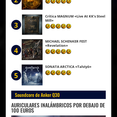
Crítica MAGNUM «Live At KK’s Steel
Mill»
3
MICHAEL SCHENKER FEST
«Revelation»
4
SONATA ARCTICA «Talviyö»
5
Soundcore de Anker Q30
AURICULARES INALÁMBRICOS POR DEBAJO DE
100 EUROS