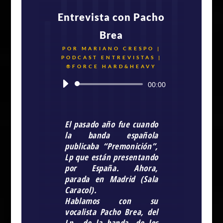
Entrevista con Pacho
Brea
POR
MARIANO CRESPO
|
PODCAST ENTREVISTAS |
®FORCE HARD&HEAVY
Reproductor
00:00
de
audio
El pasado año fue cuando
la banda española
publicaba “
Premonición
”,
Lp que están presentando
por España. Ahora,
parada en Madrid (Sala
Caracol).
Hablamos con su
vocalista
Pacho Brea
, del
Lp., de la banda, de los