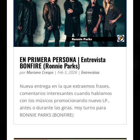
EN PRIMERA PERSONA | Entrevista
BONFIRE (Ronnie Parks)
por
Mariano Crespo
|
Feb 3, 2026
|
Entrevistas
​Nueva entrega en la que extraemos frases,
comentarios interesantes cuando hablamos
con los músicos promocionando nuevo LP.,
antes o durante las giras. Hoy turno para
RONNIE PARKS (BONFIRE)