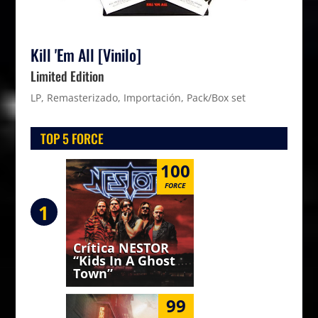
Kill 'Em All [Vinilo]
Limited Edition
LP, Remasterizado, Importación, Pack/Box set
TOP 5 FORCE
100
FORCE
1
Crítica NESTOR
“Kids In A Ghost
Town”
99