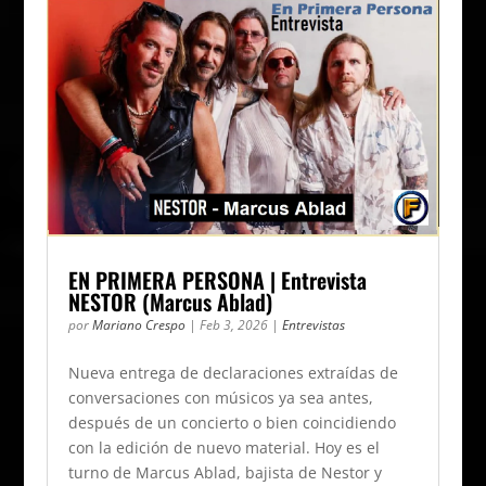
EN PRIMERA PERSONA | Entrevista
NESTOR (Marcus Ablad)
por
Mariano Crespo
|
Feb 3, 2026
|
Entrevistas
Nueva entrega de declaraciones extraídas de
conversaciones con músicos ya sea antes,
después de un concierto o bien coincidiendo
con la edición de nuevo material. Hoy es el
turno de Marcus Ablad, bajista de Nestor y