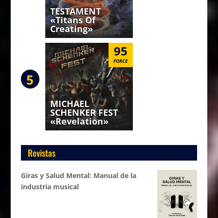
TESTAMENT
«Titans Of
Creating»
95
FORCE
5
MICHAEL
SCHENKER FEST
«Revelation»
Revistas
Giras y Salud Mental: Manual de la
industria musical