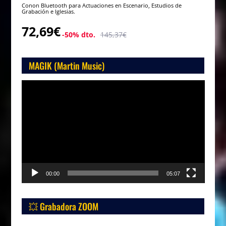
Conon Bluetooth para Actuaciones en Escenario, Estudios de
Grabación e Iglesias.
72,69€
-50% dto.
145,37€
MAGIK (Martin Music)
Reproductor
de
vídeo
00:00
05:07
💥 Grabadora ZOOM