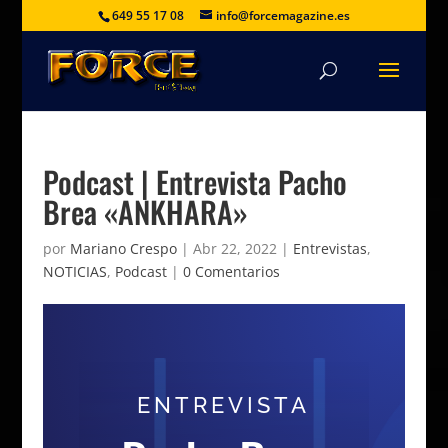
649 55 17 08
info@forcemagazine.es
Podcast | Entrevista Pacho
Brea «ANKHARA»
por
Mariano Crespo
|
Abr 22, 2022
|
Entrevistas
,
NOTICIAS
,
Podcast
|
0 Comentarios
ENTREVISTA