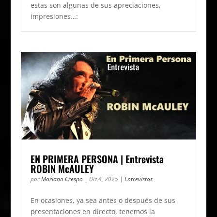
estas son algunas de sus apreciaciones,
impresiones…:
EN PRIMERA PERSONA | Entrevista
ROBIN McAULEY
por
Mariano Crespo
|
Dic 4, 2025
|
Entrevistas
En ocasiones, ya sea antes o después de sus
presentaciones en directo, tenemos la