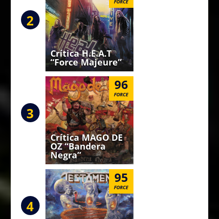
FORCE
2
Crítica H.E.A.T
“Force Majeure”
96
FORCE
3
Crítica MAGO DE
OZ “Bandera
Negra”
95
FORCE
4