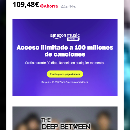
109,48€
💢Ahorra
232,44€