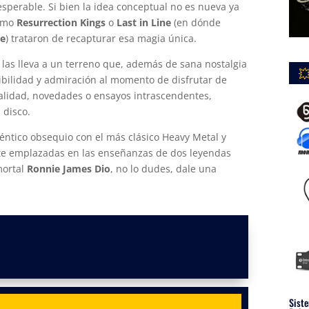
sperable. Si bien la idea conceptual no es nueva ya
como
Resurrection Kings
o
Last in Line
(en dónde
ce
) trataron de recapturar esa magia única.
y las lleva a un terreno que, además de sana nostalgia

ibilidad y admiración al momento de disfrutar de
inalidad, novedades o ensayos intrascendentes,
u disco.
téntico obsequio con el más clásico Heavy Metal y
nte emplazadas en las enseñanzas de dos leyendas
mortal
Ronnie James Dio
, no lo dudes, dale una
Siste