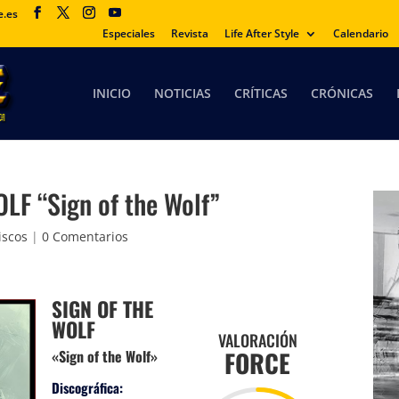
e.es
Especiales
Revista
Life After Style
Calendario
INICIO
NOTICIAS
CRÍTICAS
CRÓNICAS
LF “Sign of the Wolf”
iscos
|
0 Comentarios
SIGN OF THE
WOLF
VALORACIÓN
FORCE
«Sign of the Wolf»
Discográfica: