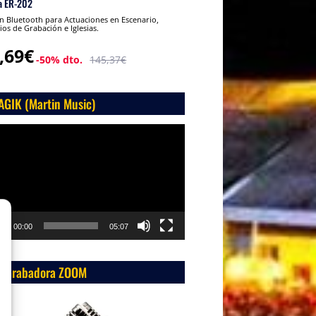
a ER-202
 Bluetooth para Actuaciones en Escenario,
ios de Grabación e Iglesias.
,69€
-50% dto.
145,37€
AGIK (Martin Music)
roductor
o
00:00
05:07
 Grabadora ZOOM