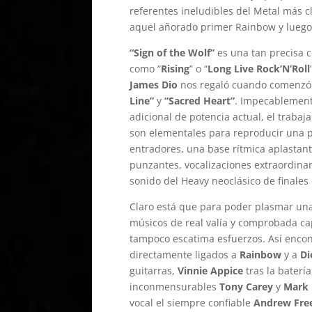
referentes ineludibles del Metal más c
aquel añorado primer Rainbow y lueg
“Sign of the Wolf”
es una tan precisa 
como “
Rising
” o “
Long Live Rock’N’Roll
James Dio
nos regaló cuando comenzó s
Line”
y
“Sacred Heart”
. Impecablement
adicional de potencia actual, el trab
son elementales para reproducir una pr
entradores, una base rítmica aplastante
punzantes, vocalizaciones extraordina
sonido del Heavy neoclásico de finales 
Claro está que para poder plasmar una 
músicos de real valía y comprobada ca
tampoco escatima esfuerzos. Así encon
directamente ligados a
Rainbow
y a
Di
guitarras,
Vinnie Appice
tras la baterí
inconmensurables
Tony Carey
y
Mark
vocal el siempre confiable
Andrew Fr