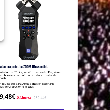
rabadora práctica ZOOM H1essential.
lotador de 32 bits, versión mejorada H1n, viene
arabrisas de micrófono peludo y estuche de
porte.
 Bluetooth para Actuaciones en Escenario,
ios de Grabación e Iglesias.
9,48€
💢Ahorra
232,44€