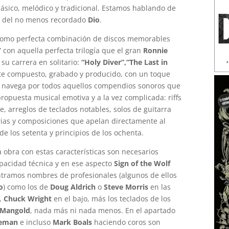
lásico, melódico y tradicional. Estamos hablando de
o del no menos recordado
Dio
.
como perfecta combinación de discos memorables
” con aquella perfecta trilogía que el gran
Ronnie
u carrera en solitario:
“Holy Diver”,“The Last in
e compuesto, grabado y producido, con un toque
aja navega por todos aquellos compendios sonoros que
opuesta musical emotiva y a la vez complicada: riffs
, arreglos de teclados notables, solos de guitarra
rias y composiciones que apelan directamente al
de los setenta y principios de los ochenta.
obra con estas características son necesarios
pacidad técnica y en ese aspecto
Sign of the Wolf
tramos nombres de profesionales (algunos de ellos
o
) como los de
Doug Aldrich
o
Steve Morris
en las
a,
Chuck Wright
en el bajo, más los teclados de los
 Mangold
, nada más ni nada menos. En el apartado
eeman
e incluso
Mark Boals
haciendo coros son