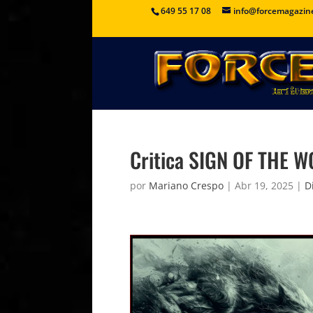
649 55 17 08
info@forcemagazin
Critica SIGN OF THE WO
por
Mariano Crespo
|
Abr 19, 2025
|
D