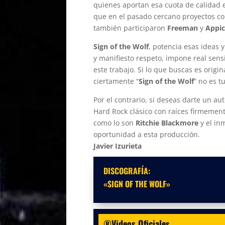
quienes aportan esa cuota de calidad e
que en el pasado cercano proyectos 
también participaron
Freeman
y
Appi
Sign of the Wolf
, potencia esas ideas 
y manifiesto respeto, impone real sens
este trabajo. Si lo que buscas es orig
ciertamente “
Sign of the Wolf
” no es t
Por el contrario, si deseas darte un au
Hard Rock clásico con raíces firmeme
como lo son
Ritchie Blackmore
y el in
oportunidad a esta producción.
Javier Izurieta
DISCOGRAFÍA:
«SIGN OF THE WOLF»
®Videos Oficiales