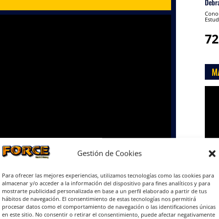
Debr
Conon
Estud
72
M
Rep
de
víde
Gestión de Cookies
Para ofrecer las mejores experiencias, utilizamos tecnologías como las cookies para
almacenar y/o acceder a la información del dispositivo para fines analíticos y para

mostrarte publicidad personalizada en base a un perfil elaborado a partir de tus
hábitos de navegación. El consentimiento de estas tecnologías nos permitirá
procesar datos como el comportamiento de navegación o las identificaciones únicas
en este sitio. No consentir o retirar el consentimiento, puede afectar negativamente