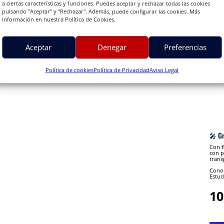
a ciertas características y funciones. Puedes aceptar y rechazar todas las cookies
pulsando "Aceptar" y "Rechazar". Además, puede configurar las cookies. Más
información en nuestra Política de Cookies.
Aceptar
Denegar
Preferencias
ify
»
Política de cookies
Política de Privacidad
Aviso Legal
🎤 G
Con f
con p
trans
Conon
Estud
10