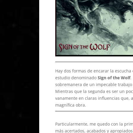
Hay dos formas de encarar la escucha 
estudio denominado
Sign of the Wolf
.
sobremanera de un impecable trabajo l
Mientras que la segunda es ser un poco
vanamente en claras influencias que, a 
magnífica obra.
Particularmente, me quedo con la prim
más acertados, acabados y apropiados 