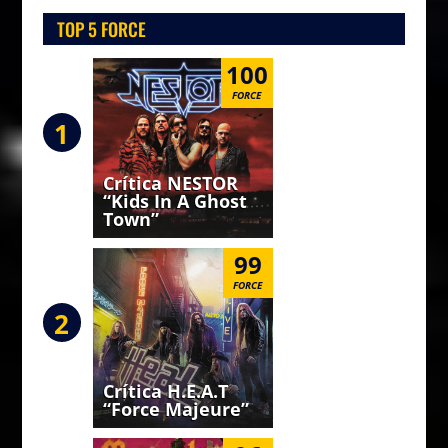
TOP 5 FORCE
100
FORCE
1
Crítica NESTOR
“Kids In A Ghost
Town”
99
FORCE
2
Crítica H.E.A.T
“Force Majeure”