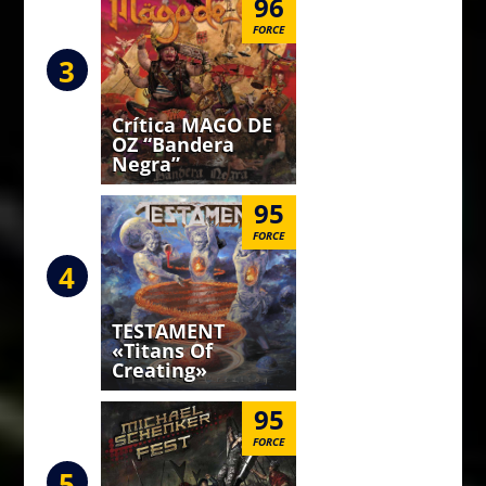
96
FORCE
3
Crítica MAGO DE
OZ “Bandera
Negra”
95
FORCE
4
TESTAMENT
«Titans Of
Creating»
95
FORCE
5