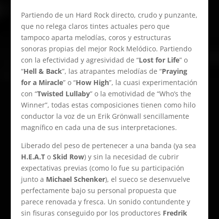
Partiendo de un Hard Rock directo, crudo y punzante,
que no relega claros tintes actuales pero que
tampoco aparta melodías, coros y estructuras
sonoras propias del mejor Rock Melódico. Partiendo
con la efectividad y agresividad de “
Lost for Life
” o
“
Hell & Back
”, las atrapantes melodías de “
Praying
for a Miracle
” o “
How High
”, la cuasi experimentación
con “
Twisted Lullaby
” o la emotividad de “Who’s the
Winner”, todas estas composiciones tienen como hilo
conductor la voz de un Erik Grönwall sencillamente
magnífico en cada una de sus interpretaciones.
Liberado del peso de pertenecer a una banda (ya sea
H.E.A.T
o
Skid Row
) y sin la necesidad de cubrir
expectativas previas (como lo fue su participación
junto a
Michael Schenker
), el sueco se desenvuelve
perfectamente bajo su personal propuesta que
parece renovada y fresca. Un sonido contundente y
sin fisuras conseguido por los productores
Fredrik