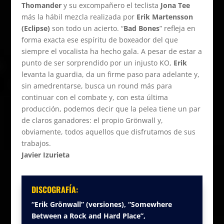
Thomander
y su excompañero el teclista
Jona Tee
más la hábil mezcla realizada por
Erik Martensson
(Eclipse)
son todo un acierto. “
Bad Bones
” refleja en
forma exacta ese espíritu de boxeador del que
siempre el vocalista ha hecho gala. A pesar de estar a
punto de ser sorprendido por un injusto KO,
Erik
levanta la guardia, da un firme paso para adelante y,
sin amedrentarse, busca un round más para
continuar con el combate y, con esta última
producción, podemos decir que la pelea tiene un par
de claros ganadores: el propio Grönwall y,
obviamente, todos aquellos que disfrutamos de sus
trabajos.
Javier Izurieta
DISCOGRAFÍA:
“Erik Grönwall” (versiones), “Somewhere
Between a Rock and Hard Place”,