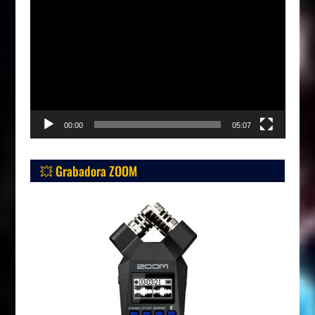
Reproductor
de
vídeo
00:00
05:07
💥 Grabadora ZOOM