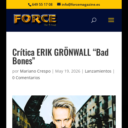
649 55 17 08
info@forcemagazine.es
Crítica ERIK GRÖNWALL “Bad
Bones”
por
Mariano Crespo
|
May 19, 2026
|
Lanzamientos
|
0 Comentarios