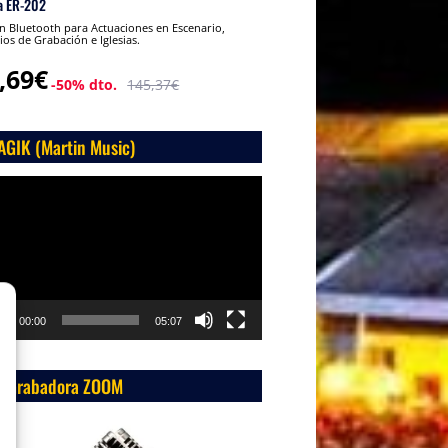
a ER-202
 Bluetooth para Actuaciones en Escenario,
ios de Grabación e Iglesias.
,69€
-50% dto.
145,37€
AGIK (Martin Music)
roductor
o
00:00
05:07
 Grabadora ZOOM