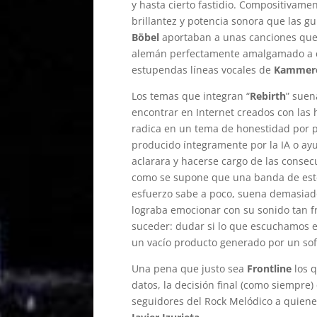
y hasta cierto fastidio. Compositivame
brillantez y potencia sonora que las 
Böbel
aportaban a unas canciones que r
alemán perfectamente amalgamado a co
estupendas líneas vocales de
Kammer
Los temas que integran “
Rebirth
” suen
encontrar en Internet creados con las 
radica en un tema de honestidad por 
producido íntegramente por la IA o ay
aclarara y hacerse cargo de las consecu
como se supone que una banda de este c
esfuerzo sabe a poco, suena demasiado
lograba emocionar con su sonido tan f
suceder: dudar si lo que escuchamos e
un vacío producto generado por un sof
Una pena que justo sea
Frontline
los q
datos, la decisión final (como siempre
seguidores del Rock Melódico a quiene