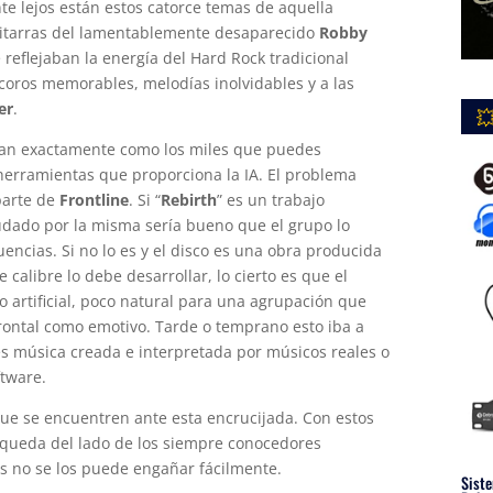
nte lejos están estos catorce temas de aquella
guitarras del lamentablemente desaparecido
Robby
eflejaban la energía del Hard Rock tradicional
ros memorables, melodías inolvidables y a las
er
.

an exactamente como los miles que puedes
herramientas que proporciona la IA. El problema
parte de
Frontline
. Si “
Rebirth
” es un trabajo
udado por la misma sería bueno que el grupo lo
encias. Si no lo es y el disco es una obra producida
alibre lo debe desarrollar, lo cierto es que el
 artificial, poco natural para una agrupación que
rontal como emotivo. Tarde o temprano esto iba a
s música creada e interpretada por músicos reales o
tware.
ue se encuentren ante esta encrucijada. Con estos
) queda del lado de los siempre conocedores
s no se los puede engañar fácilmente.
Siste