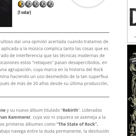
(1 votar)
cultoso dar una opinión acertada cuando tratamos de
l aplicada a la música complica tanto las cosas que es
grado de interferencia que las técnicas modernas de
 ocasiones estos “retoques” pasan desapercibidos, en
 una agrupación, cuya marca en la historia del Rock
mina haciendo un uso desmedido de la tan superflua
después de más de 20 años desde su última producción,
ine
y su nuevo álbum titulado “
Rebirth
”. Liderados
han Kammerer
, cuya voz ni siquiera se asemeja a la
osos primeros álbumes como
“The State of Rock”,
rabajo navega entre la duda permanente, la desilusión