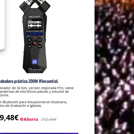
rabadora práctica ZOOM H1essential.
lotador de 32 bits, versión mejorada H1n, viene
arabrisas de micrófono peludo y estuche de
porte.
 Bluetooth para Actuaciones en Escenario,
ios de Grabación e Iglesias.
9,48€
💢Ahorra
232,44€