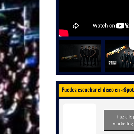
Puedes escuchar el disco en
«
Spot
Haz clic
marketing 