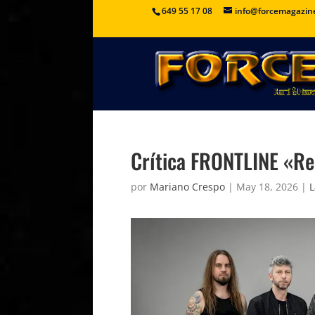
649 55 17 08
info@forcemagazin
Crítica FRONTLINE «Re
por
Mariano Crespo
|
May 18, 2026
|
L