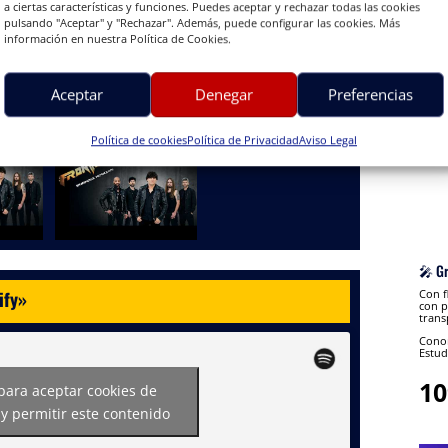
a ciertas características y funciones. Puedes aceptar y rechazar todas las cookies
pulsando "Aceptar" y "Rechazar". Además, puede configurar las cookies. Más
información en nuestra Política de Cookies.
Aceptar
Denegar
Preferencias
Política de cookies
Política de Privacidad
Aviso Legal
🎤 G
Con f
ify
»
con p
trans
Conon
Estud
10
 para aceptar cookies de
y permitir este contenido