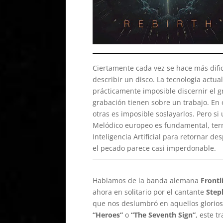
Ciertamente cada vez se hace más difi
describir un disco. La tecnología actua
prácticamente imposible discernir el 
grabación tienen sobre un trabajo. En
otras es imposible soslayarlos. Pero si
Melódico europeo es fundamental, ter
Inteligencia Artificial para retornar 
el pecado parece casi imperdonable.
Hablamos de la banda alemana
Frontl
ahora en solitario por el cantante
Step
que nos deslumbró en aquellos glori
“Heroes”
o
“The Seventh Sign”
, este t