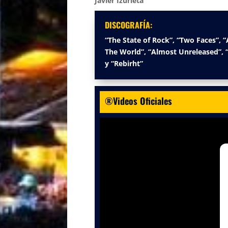
Javier Izurieta
DISCOGRAFÍA:
“The State of Rock”, “Two Faces”, “
The World”, “Almost Unreleased”, “
y “Rebirht”
®Videos Oficiales