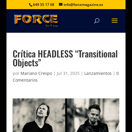
649 55 17 08
info@forcemagazine.es
Crítica HEADLESS “Transitional
Objects”
por
Mariano Crespo
|
Jul 31, 2025
|
Lanzamientos
|
0
Comentarios