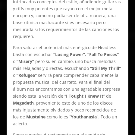
intrincados conceptos del estilo, añadiendo guitarras
y riffs muy potentes que rayan con el mejor metal
europeo y, como no podía ser de otra manera, una
base rítmica machacante si es necesario pero
mesurada si los requerimientos de las canciones los
requieren.
Para valorar el potencial más enérgico de Headless
basta con escuchar
“Losing Power”, “Fall To Pieces”
o
“Misery”
pero si, en cambio, uno busca melodías
más relajadas y directas, escuchando
“Still My Thrill”
o
“Refugee”
servirá para comprender cabalmente la
propuesta musical del cuarteto. Para el final del
álbum nos encontramos con una agradable sorpresa
siendo esta la versión de “
I Tought I Knew It
” de
Megadeth
, proveniente este de uno de los discos
más injustamente olvidados y poco reconocidos de
los de
Mustaine
como lo es “
Youthanasia
”. Todo un
acierto.
Emparentados directamente con el sonido de