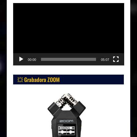
Reproductor
de
vídeo
00:00
05:07
💥 Grabadora ZOOM