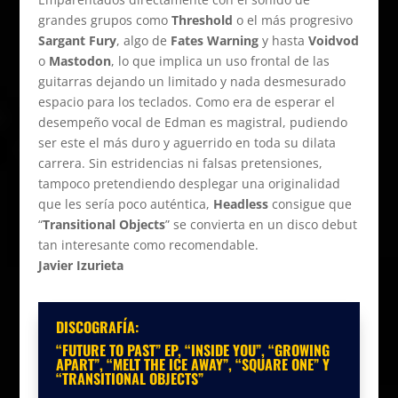
grandes grupos como
Threshold
o el más progresivo
Sargant Fury
, algo de
Fates Warning
y hasta
Voidvod
o
Mastodon
, lo que implica un uso frontal de las
guitarras dejando un limitado y nada desmesurado
espacio para los teclados. Como era de esperar el
desempeño vocal de Edman es magistral, pudiendo
ser este el más duro y aguerrido en toda su dilata
carrera. Sin estridencias ni falsas pretensiones,
tampoco pretendiendo desplegar una originalidad
que les sería poco auténtica,
Headless
consigue que
“
Transitional Objects
” se convierta en un disco debut
tan interesante como recomendable.
Javier Izurieta
DISCOGRAFÍA:
“FUTURE TO PAST” EP, “INSIDE YOU”, “GROWING
APART”, “MELT THE ICE AWAY”, “SQUARE ONE” Y
“TRANSITIONAL OBJECTS”