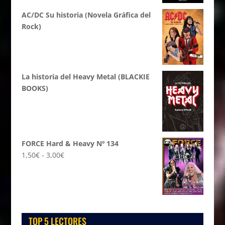
AC/DC Su historia (Novela Gráfica del
Rock)
La historia del Heavy Metal (BLACKIE
BOOKS)
FORCE Hard & Heavy Nº 134
Rango
1,50
€
-
3,00
€
de
precios:
desde
1,50€
hasta
TOP 5 LECTORES
3,00€