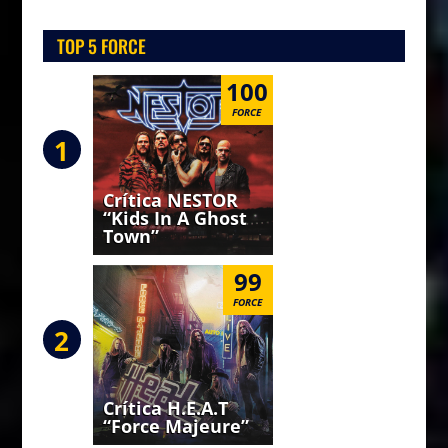
TOP 5 FORCE
100
FORCE
1
Crítica NESTOR
“Kids In A Ghost
Town”
99
FORCE
2
Crítica H.E.A.T
“Force Majeure”