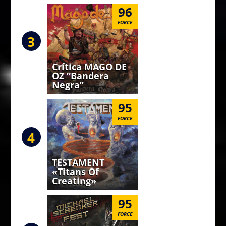
96
FORCE
3
Crítica MAGO DE
OZ “Bandera
Negra”
95
FORCE
4
TESTAMENT
«Titans Of
Creating»
95
FORCE