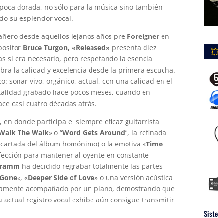
poca dorada, no sólo para la música sino también
do su esplendor vocal.
ñero desde aquellos lejanos años pre
Foreigner
en
mpositor
Bruce Turgon, «Released»
presenta diez

s si era necesario, pero respetando la esencia
bra la calidad y excelencia desde la primera escucha.
co: sonar vivo, orgánico, actual, con una calidad en el
otalidad grabado hace pocos meses, cuando en
ce casi cuatro décadas atrás.
, en donde participa el siempre eficaz guitarrista
Walk The Walk
» o “
Word Gets Around
”, la refinada
scartada del álbum homónimo) o la emotiva «
Time
fección para mantener al oyente en constante
Gramm
ha decidido regrabar totalmente las partes
 Gone
«, «
Deeper Side of Love
» o una versión acústica
olamente acompañado por un piano, demostrando que
actual registro vocal exhibe aún consigue transmitir
Siste