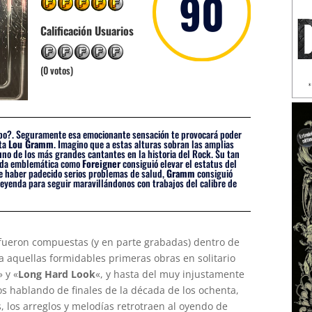
90
Calificación Usuarios
(0 votos)
empo?. Seguramente esa emocionante sensación te provocará poder
sta
Lou Gramm
. Imagino que a estas alturas sobran las amplias
uno de los más grandes cantantes en la historia del Rock. Su tan
anda emblemática como
Foreigner
consiguió elevar el estatus del
de haber padecido serios problemas de salud,
Gramm
consiguió
 leyenda para seguir maravillándonos con trabajos del calibre de
 fueron compuestas (y en parte grabadas) dentro de
a aquellas formidables primeras obras en solitario
» y «
Long Hard Look
«, y hasta del muy injustamente
os hablando de finales de la década de los ochenta,
s, los arreglos y melodías retrotraen al oyendo de