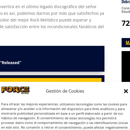
Debr
nvertirá en el último legado discográfico del señor
Conon
Estud
sto es así, podemos darnos por más que satisfechos ya
guidor del mejor Rock Melódico puede esperar y
72
e satisfacción entre los incondicionales fanáticos del
M
Rep
de
 “Released”
víde
Gestión de Cookies
Para ofrecer las mejores experiencias, utilizamos tecnologías como las cookies para
almacenar y/o acceder a la información del dispositivo para fines analíticos y para

mostrarte publicidad personalizada en base a un perfil elaborado a partir de tus
hábitos de navegación. El consentimiento de estas tecnologías nos permitirá
procesar datos como el comportamiento de navegación o las identificaciones únicas
en este sitio. No consentir o retirar el consentimiento, puede afectar negativamente