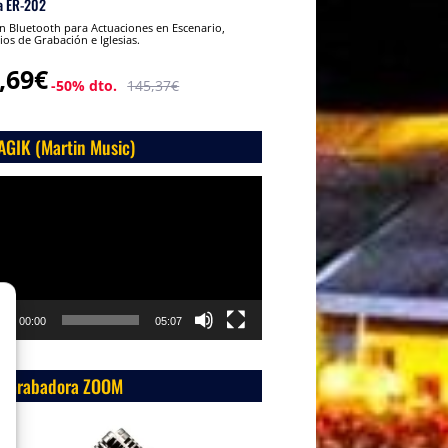
a ER-202
 Bluetooth para Actuaciones en Escenario,
ios de Grabación e Iglesias.
,69€
-50% dto.
145,37€
AGIK (Martin Music)
roductor
o
00:00
05:07
 Grabadora ZOOM