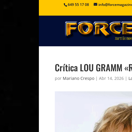
649 55 17 08
info@forcemagazin
Crítica LOU GRAMM «
por
Mariano Crespo
|
Abr 14, 2026
|
L