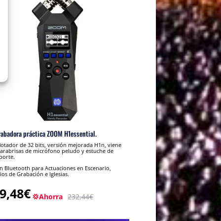
rabadora práctica ZOOM H1essential.
lotador de 32 bits, versión mejorada H1n, viene
arabrisas de micrófono peludo y estuche de
porte.
 Bluetooth para Actuaciones en Escenario,
ios de Grabación e Iglesias.
9,48€
💢Ahorra
232,44€