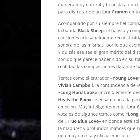
manera muy natural y honesta a una é
para disfrutar de un
Lou Gramm
en to
Acompañado por su siempre fiel compa
la banda
Black Sheep
, el bajista y co
canciones artesanalmente reconstruida
sonora de las mismas, por lo que asom
Y quizás ese sea el gran mérito del dis
sonido que parece haber sido en su t
realidad las composiciones datan de ha
Temas como el entrador «
Young Love
«
Vivian Campbell
, la contundencia de «
«
Long Hard Look
» (increíblemente de
Heals the Pain
» se ensamblan a la per
emoción. Muy inteligentemente,
Lou 
vocales de algunos temas como «
Long
de «
True Blue Love
» en donde está s
la madurez y profundos matices que su 
una muy directa y eficaz emoción.