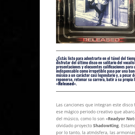
¿Estás listo para adentrarte en el túnel del ti
disfrutar del último disco en solitario del vocali
presentaciones y elocuentes calificaciones para 
indispensable como irrepetible paso por una b
músico a un carácter casi legendario y, a pesar 
reponerse, retomar su carrera, batir a su propia
«
Released
«.
Las canciones que integran este disco
ese mágico periodo creativo que abarc
del músico, como lo son «
Readyor Not
olvidado proyecto
ShadowKing
. Estam
por lo tanto, la atmósfera, las armonía