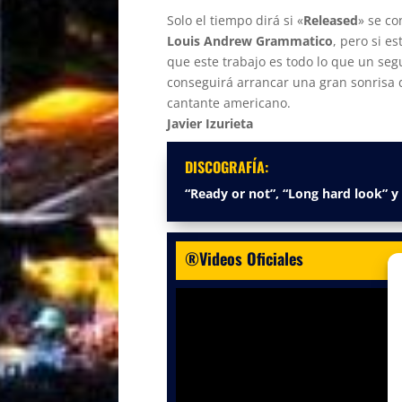
Solo el tiempo dirá si «
Released
» se co
Louis Andrew Grammatico
, pero si e
que este trabajo es todo lo que un se
conseguirá arrancar una gran sonrisa d
cantante americano.
Javier Izurieta
DISCOGRAFÍA:
“Ready or not”, “Long hard look” y
®Videos Oficiales