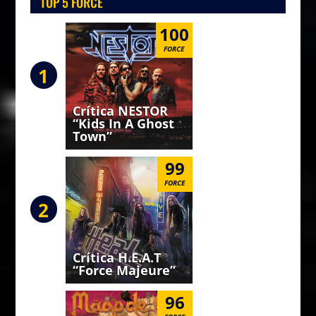
TOP 5 FORCE
100
FORCE
1
Crítica NESTOR
“Kids In A Ghost
Town”
99
FORCE
2
Crítica H.E.A.T
“Force Majeure”
96