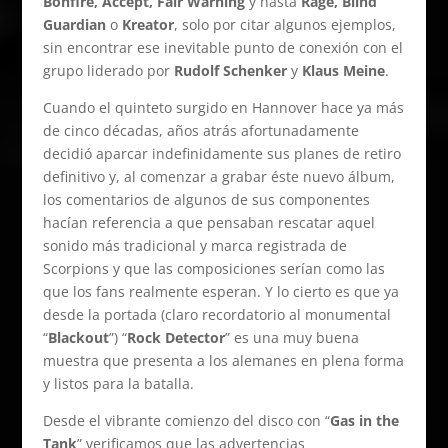
Bonfire, Accept, Fair Warning
y hasta
Rage, Blind
Guardian
o
Kreator
, solo por citar algunos ejemplos,
sin encontrar ese inevitable punto de conexión con el
grupo liderado por
Rudolf Schenker
y
Klaus Meine
.
Cuando el quinteto surgido en Hannover hace ya más
de cinco décadas, años atrás afortunadamente
decidió aparcar indefinidamente sus planes de retiro
definitivo y, al comenzar a grabar éste nuevo álbum,
los comentarios de algunos de sus componentes
hacían referencia a que pensaban rescatar aquel
sonido más tradicional y marca registrada de
Scorpions y que las composiciones serían como las
que los fans realmente esperan. Y lo cierto es que ya
desde la portada (claro recordatorio al monumental
“
Blackout
”) “
Rock Detector
” es una muy buena
muestra que presenta a los alemanes en plena forma
y listos para la batalla.
Desde el vibrante comienzo del disco con “
Gas in the
Tank
” verificamos que las advertencias