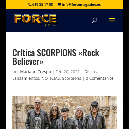
649 55 17 08
info@forcemagazine.es
Crítica SCORPIONS «Rock
Believer»
por
Mariano Crespo
|
Feb 20, 2022
|
Discos
,
Lanzamientos
,
NOTICIAS
,
Scorpions
|
0 Comentarios