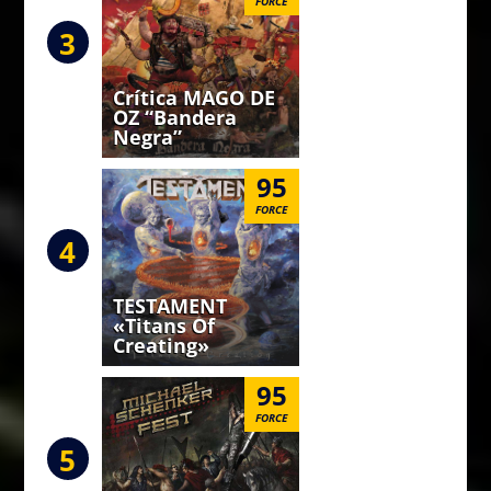
FORCE
3
Crítica MAGO DE
OZ “Bandera
Negra”
95
FORCE
4
TESTAMENT
«Titans Of
Creating»
95
FORCE
5