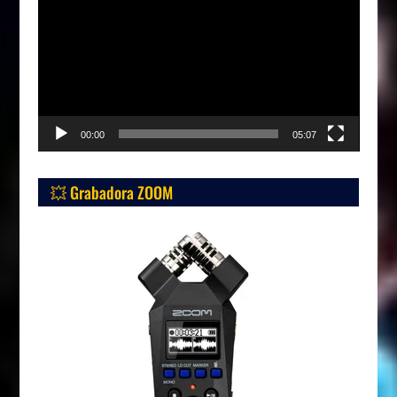
de
vídeo
00:00
05:07
💥 Grabadora ZOOM