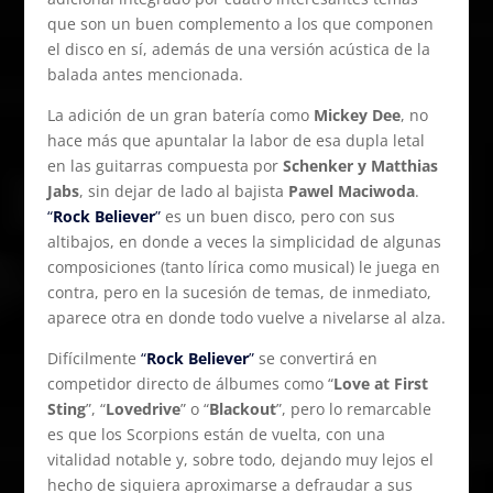
que son un buen complemento a los que componen
el disco en sí, además de una versión acústica de la
balada antes mencionada.
La adición de un gran batería como
Mickey Dee
, no
hace más que apuntalar la labor de esa dupla letal
en las guitarras compuesta por
Schenker y Matthias
Jabs
, sin dejar de lado al bajista
Pawel Maciwoda
.
“
Rock Believer
”
es un buen disco, pero con sus
altibajos, en donde a veces la simplicidad de algunas
composiciones (tanto lírica como musical) le juega en
contra, pero en la sucesión de temas, de inmediato,
aparece otra en donde todo vuelve a nivelarse al alza.
Difícilmente
“
Rock Believer
”
se convertirá en
competidor directo de álbumes como “
Love at First
Sting
”, “
Lovedrive
” o “
Blackout
”, pero lo remarcable
es que los Scorpions están de vuelta, con una
vitalidad notable y, sobre todo, dejando muy lejos el
hecho de siquiera aproximarse a defraudar a sus