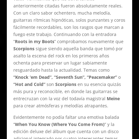
anteriormente citadas fueron absolutamente reales.
Con un claro sabor ochentero, mucha melodía,
guitarras rítmicas hipnóticas, solos punzantes y coros
fácilmente recordables, son los rasgos que marcan a
fuego este trabajo. Continuando con la entradora
“
Roots in my Boots
” comprobamos nuevamente que
Scorpions
sigue siendo aquella banda que tomó por
asalto la escena del rock en los primeros años
ochenta para preservar un lugar sabiamente
resguardado hasta la actualidad. Temas como
“Knock ‘em Dead”, “Seventh Sun”, “Peacemaker”
o
“Hot and Cold”
son
Scorpions
en su esencia quizás
más pura y reconocible, en donde las guitarras se
entrecruzan con la voz del todavía magistral
Meine
para crear atmósferas y melodías atrapantes.
Evidentemente no podía faltar una emotiva balada
“
When You Know (Where You Come From)
” y la
edición deluxe del álbum que cuenta con un disco
adicional integrado por cuatro interesantes temas