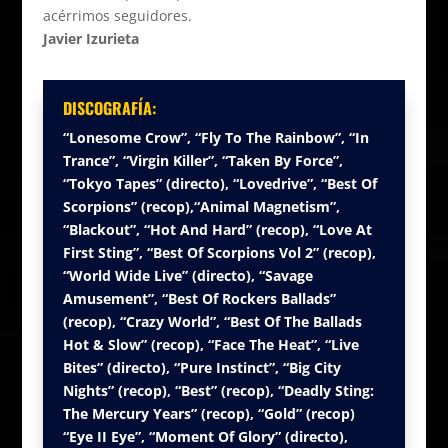
acérrimos seguidores.
Javier Izurieta
DISCOGRAFÍA:
“Lonesome Crow”, “Fly To The Rainbow”, “In
Trance”, “Virgin Killer”, “Taken By Force”,
“Tokyo Tapes” (directo), “Lovedrive”, “Best Of
Scorpions” (recop),“Animal Magnetism”,
“Blackout”, “Hot And Hard” (recop), “Love At
First Sting”, “Best Of Scorpions Vol 2” (recop),
“World Wide Live” (directo), “Savage
Amusement”, “Best Of Rockers Ballads”
(recop), “Crazy World”, “Best Of The Ballads
Hot & Slow” (recop), “Face The Heat”, “Live
Bites” (directo), “Pure Instinct”, “Big City
Nights” (recop), “Best” (recop), “Deadly Sting:
The Mercury Years” (recop), “Gold” (recop)
“Eye II Eye”, “Moment Of Glory” (directo),