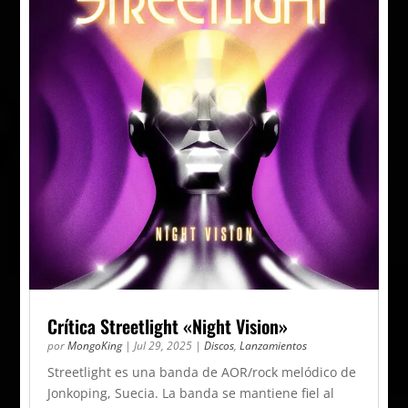
Crítica Streetlight «Night Vision»
por
MongoKing
|
Jul 29, 2025
|
Discos
,
Lanzamientos
Streetlight es una banda de AOR/rock melódico de
Jonkoping, Suecia. La banda se mantiene fiel al