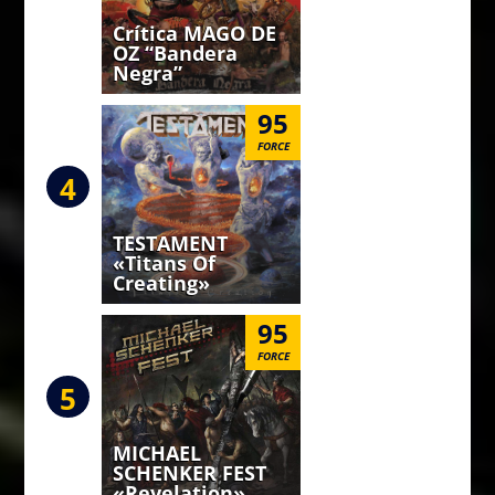
Crítica MAGO DE
OZ “Bandera
Negra”
95
FORCE
4
TESTAMENT
«Titans Of
Creating»
95
FORCE
5
MICHAEL
SCHENKER FEST
«Revelation»