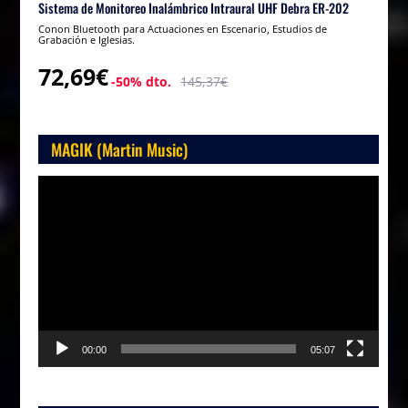
Sistema de Monitoreo Inalámbrico Intraural UHF Debra ER-202
Conon Bluetooth para Actuaciones en Escenario, Estudios de
Grabación e Iglesias.
72,69€
-50% dto.
145,37€
MAGIK (Martin Music)
Reproductor
de
vídeo
00:00
05:07