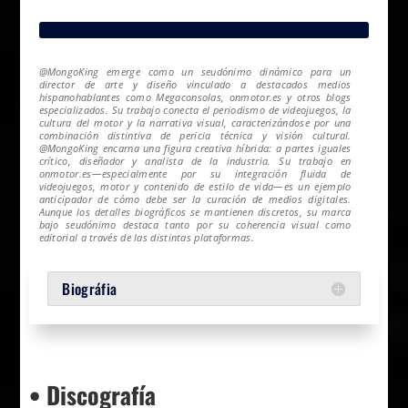
@MongoKing emerge como un seudónimo dinámico para un
director de arte y diseño vinculado a destacados medios
hispanohablantes como Megaconsolas, onmotor.es y otros blogs
especializados. Su trabajo conecta el periodismo de videojuegos, la
cultura del motor y la narrativa visual, caracterizándose por una
combinación distintiva de pericia técnica y visión cultural.
@MongoKing encarna una figura creativa híbrida: a partes iguales
crítico, diseñador y analista de la industria. Su trabajo en
onmotor.es—especialmente por su integración fluida de
videojuegos, motor y contenido de estilo de vida—es un ejemplo
anticipador de cómo debe ser la curación de medios digitales.
Aunque los detalles biográficos se mantienen discretos, su marca
bajo seudónimo destaca tanto por su coherencia visual como
editorial a través de las distintas plataformas.
Biográfia
• Discografía