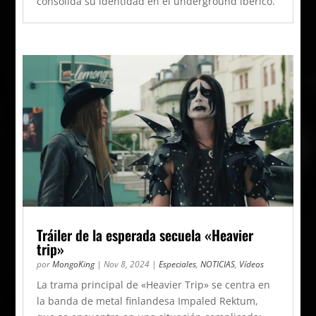
consolida su identidad en el underground ibérico.
Tráiler de la esperada secuela «Heavier
trip»
por
MongoKing
|
Nov 8, 2024
|
Especiales
,
NOTICIAS
,
Vídeos
La trama principal de «Heavier Trip» se centra en
la banda de metal finlandesa Impaled Rektum,