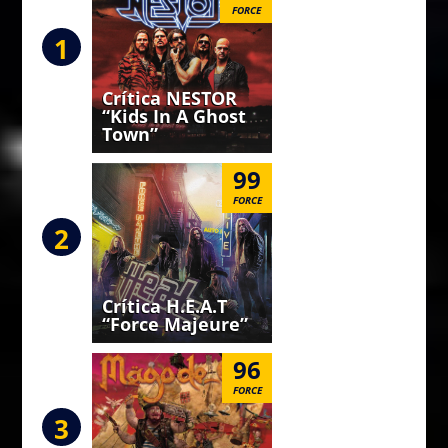
FORCE
1
Crítica NESTOR
“Kids In A Ghost
Town”
99
FORCE
2
Crítica H.E.A.T
“Force Majeure”
96
FORCE
3