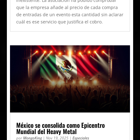
inexistente. La asociación ha podido comprobar
que la empresa añade al precio de cada compra
de entradas de un evento esta cantidad sin aclarar
cuál es ese servicio que justifica el cobro.
México se consolida como Epicentro
Mundial del Heavy Metal
por
MongoKing
|
Nov 19, 2025
|
Especiales