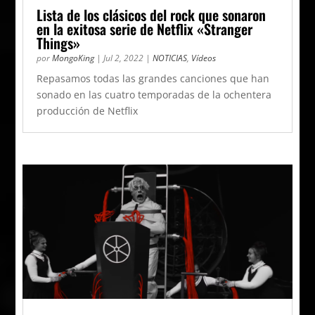
Lista de los clásicos del rock que sonaron
en la exitosa serie de Netflix «Stranger
Things»
por
MongoKing
|
Jul 2, 2022
|
NOTICIAS
,
Vídeos
Repasamos todas las grandes canciones que han
sonado en las cuatro temporadas de la ochentera
producción de Netflix