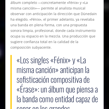
álbum completo —concretamente «Fénix» y «La
misma canción»— permite al analista musical
observar con anticipación la dirección que Dünedain
ha elegido. «Fénix», el primer adelanto, ya revelaba
una banda en plena forma, con una propuesta
sonora limpia, profesional, donde cada instrumento
ocupa su espacio en la mezcla. Una producción que
sugiere confianza total en la calidad de la
composición subyacente.
«Los singles «Fénix» y «La
misma canción» anticipan la
sofisticación compositiva de
«Érase»: un álbum que piensa a
la banda como entidad capaz de
sonar en los grandes