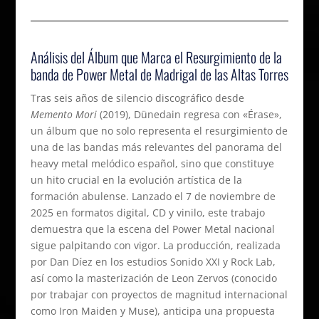
Análisis del Álbum que Marca el Resurgimiento de la
banda de Power Metal de Madrigal de las Altas Torres
Tras seis años de silencio discográfico desde
Memento Mori
(2019), Dünedain regresa con «Érase»,
un álbum que no solo representa el resurgimiento de
una de las bandas más relevantes del panorama del
heavy metal melódico español, sino que constituye
un hito crucial en la evolución artística de la
formación abulense. Lanzado el 7 de noviembre de
2025 en formatos digital, CD y vinilo, este trabajo
demuestra que la escena del Power Metal nacional
sigue palpitando con vigor. La producción, realizada
por Dan Díez en los estudios Sonido XXI y Rock Lab,
así como la masterización de Leon Zervos (conocido
por trabajar con proyectos de magnitud internacional
como Iron Maiden y Muse), anticipa una propuesta