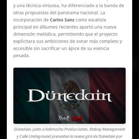
y una técnica virtuosa, ha diferenciado a la banda de
otras propuestas del panorama nacional. La
incorporación de
Carlos Sanz
como vocalista
principal en álbumes recientes aportó una nueva
dimensión melódica, permitiendo que el proyecto
explicitara sus ambiciones de sonar más completo y
accesible sin sacrificar un ápice de su esencia
pesada.
Dünedain, junto a Kalimocho Producciones, Xtabay Management
y Calle Undeground presentan la nueva gira de Dünedain por