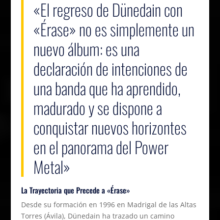
«El regreso de Dünedain con
«Érase» no es simplemente un
nuevo álbum: es una
declaración de intenciones de
una banda que ha aprendido,
madurado y se dispone a
conquistar nuevos horizontes
en el panorama del Power
Metal»
La Trayectoria que Precede a «Érase»
Desde su formación en 1996 en Madrigal de las Altas
Torres (Ávila), Dünedain ha trazado un camino