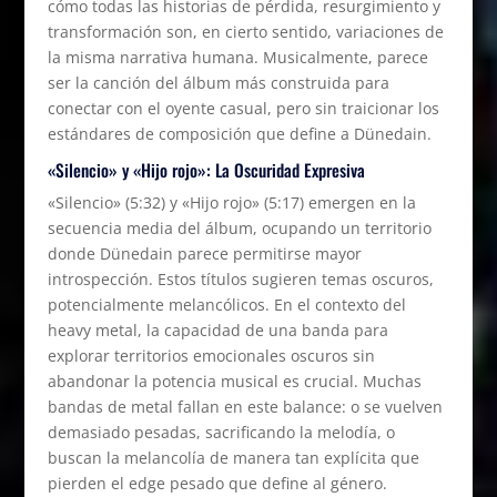
cómo todas las historias de pérdida, resurgimiento y
transformación son, en cierto sentido, variaciones de
la misma narrativa humana. Musicalmente, parece
ser la canción del álbum más construida para
conectar con el oyente casual, pero sin traicionar los
estándares de composición que define a Dünedain.
«Silencio» y «Hijo rojo»: La Oscuridad Expresiva
«Silencio» (5:32) y «Hijo rojo» (5:17) emergen en la
secuencia media del álbum, ocupando un territorio
donde Dünedain parece permitirse mayor
introspección. Estos títulos sugieren temas oscuros,
potencialmente melancólicos. En el contexto del
heavy metal, la capacidad de una banda para
explorar territorios emocionales oscuros sin
abandonar la potencia musical es crucial. Muchas
bandas de metal fallan en este balance: o se vuelven
demasiado pesadas, sacrificando la melodía, o
buscan la melancolía de manera tan explícita que
pierden el edge pesado que define al género.