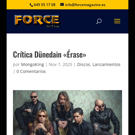
649 55 17 08
info@forcemagazine.es
Crítica Dünedain «Érase»
por
MongoKing
|
Nov 7, 2025
|
Discos
,
Lanzamientos
|
0 Comentarios