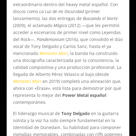
extraordinario dentro del heavy metal español. Con
discos como
La Luz de mi Oscuridad
(primer
lanzamiento), las dos entregas de
Buscando el Norte
(2009), el aclamado
Mágica
(2012) —que les permitió
acceder a escenarios de primer nivel como Leyendas
del Rock—,
Pandemonium
(2016), que consolidó el dúo
vocal de Tony Delgado y Carlos Sanz, hasta el ya
mencionado
Memento Mori
, la banda ha construido
una discografía caracterizada por la consistencia, la
calidad compositiva y una producción profesional. La
llegada de Alberto Pérez Velasco al bajo (desde
Memento Mori
en 2019) completó una alineación que,
ahora con «Érase», está lista para demostrar por qué
representa lo mejor del
Power Metal español
contemporáneo.
El liderazgo musical de
Tony Delgado
en la guitarra
solista y la voz ha sido siempre fundamental en la
identidad de Dünedain. Su habilidad para componer
melodías memorables, combinadas con riffs potentes