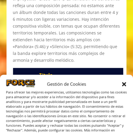
refleja una composición pensada: no estamos ante
un álbum donde todas las canciones duran entre 4 y
6 minutos con ligeras variaciones. Hay intención
compositiva visible, con temas que ocupan diferentes
territorios temporales. Las composiciones se
extienden hacia territorios más amplios con
«Pandora» (5:46) y «Silencio» (5:32), permitiendo que
la banda explore territorios más complejos de
armonía y desarrollo melódico.
Título
Característica
Posición
de la
Duración
Gestión de Cookies
Principal
Canción
Para ofrecer las mejores experiencias, utilizamos tecnologías como las cookies
para almacenar y/o acceder a la información del dispositivo para fines
analíticos y para mostrarte publicidad personalizada en base a un perfil
Arranque
elaborado a partir de tus hábitos de navegación. El consentimiento de estas
1
Oh yeah!
3:35
energético
tecnologías nos permitirá procesar datos como el comportamiento de
directo
navegación o las identificaciones únicas en este sitio. No consentir o retirar el
consentimiento, puede afectar negativamente a ciertas características y
funciones. Puedes aceptar y rechazar todas las cookies pulsando "Aceptar" y
La
Tema single /
"Rechazar". Además, puede configurar las cookies. Más información en