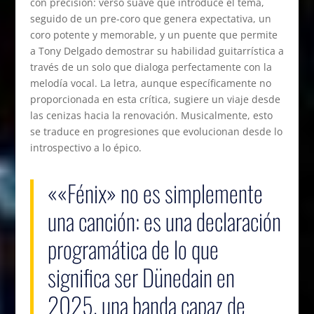
con precisión: verso suave que introduce el tema,
seguido de un pre-coro que genera expectativa, un
coro potente y memorable, y un puente que permite
a Tony Delgado demostrar su habilidad guitarrística a
través de un solo que dialoga perfectamente con la
melodía vocal. La letra, aunque específicamente no
proporcionada en esta crítica, sugiere un viaje desde
las cenizas hacia la renovación. Musicalmente, esto
se traduce en progresiones que evolucionan desde lo
introspectivo a lo épico.
««Fénix» no es simplemente
una canción: es una declaración
programática de lo que
significa ser Dünedain en
2025, una banda capaz de