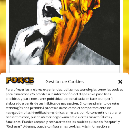
Crítica MICHAEL SCHENKER GROUP “Don´t
Gestión de Cookies
Sell Your Soul”
Para ofrecer las mejores experiencias, utilizamos tecnologías como las cookies
por
Mariano Crespo
|
Oct 7, 2025
|
Lanzamientos
para almacenar y/o acceder a la información del dispositivo para fines
Afortunadamente, como si fuera una sana
analíticos y para mostrarte publicidad personalizada en base a un perfil
elaborado a partir de tus hábitos de navegación. El consentimiento de estas
costumbre y muy puntualmente, el inimitable
tecnologías nos permitirá procesar datos como el comportamiento de
guitarrista alemán Michael Schenker, vuelve a
navegación o las identificaciones únicas en este sitio. No consentir o retirar el
consentimiento, puede afectar negativamente a ciertas características y
editar una nueva producción de estudio. Ya sea en
funciones. Puedes aceptar y rechazar todas las cookies pulsando "Aceptar" y
solitario o junto al afamado MSG, el músico no se
"Rechazar". Además, puede configurar las cookies. Más información en