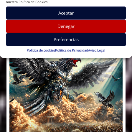
nuestra Política de Cookies.
da tregua ni respiro y hoy nos llega este
imperdible «Don’t Sell Your Soul».
Aceptar
Denegar
Preferencias
Política de cookies
Política de Privacidad
Aviso Legal