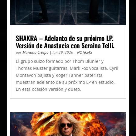
SHAKRA – Adelanto de su próximo LP.
Versión de Anastacia con Seraina Telli.
por
Mariano Crespo
|
Jun 29, 2026
|
NOTICIAS
El grupo suizo formado por Thom Blunier y
Thomas Muster guitarras, Mark Fox vocalista, Cyril
Montavon bajista y Roger Tanner baterista
muestran adelanto de su próximo LP en estudio.
En esta ocasión versión y dueto.