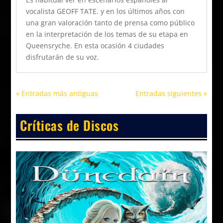
vocalista GEOFF TATE. y en los últimos años con
una gran valoración tanto de prensa como público
en la interpretación de los temas de su etapa en
Queensryche. En esta ocasión 4 ciudades
disfrutarán de su voz.
« Entradas más antiguas
Entradas siguientes »
Críticas de Discos