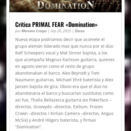
Critica PRIMAL FEAR «Domination»
por
Mariano Crespo
|
Sep 20, 2025
|
Discos
Nueva etapa podríamos decir que acomete el
grupo alemán liderado mas que nunca por el dúo
Ralf Scheepers vocal y Mat Sinner bajista, a los
que acompaña Magnus Karlsson guitarra, quienes
en agosto vieron como el resto de grupo
abandonaban el barco, Alex Beyrodt y Tom
Naumann guitarras, Michael Ehré baterista y Alex
Jansen bajista de gira. Obvio era que el dúo no
abandonaria el barco y buscarían sustitutos como
así fue, Thalìa Bellazecca guitarra (ex Pokerface –
directos, Groovydo –directos, Exilium, Frozen
Crown –directos / Kirlian Camera –directos, Angus
McSix) y André Hilgers baterista, y firman
“Domination”.