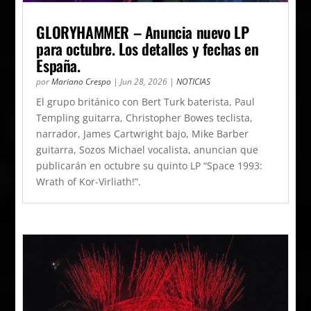
GLORYHAMMER – Anuncia nuevo LP
para octubre. Los detalles y fechas en
España.
por
Mariano Crespo
|
Jun 28, 2026
|
NOTICIAS
El grupo británico con Bert Turk baterista, Paul
Templing guitarra, Christopher Bowes teclista,
narrador, James Cartwright bajo, Mike Barber
guitarra, Sozos Michael vocalista, anuncian que
publicarán en octubre su quinto LP “Space 1993:
Wrath of Kor-Virliath!”.