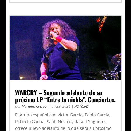
WARCRY – Segundo adelanto de su
próximo LP “Entre la niebla”. Conciertos.
por
Mariano Crespo
|
Jun 29, 2026
|
NOTICIAS
El grupo español con Víctor García, Pablo García,
Roberto García, Santi Novoa y Rafael Yugueros
ofrece nuevo adelanto de lo que será su próximo