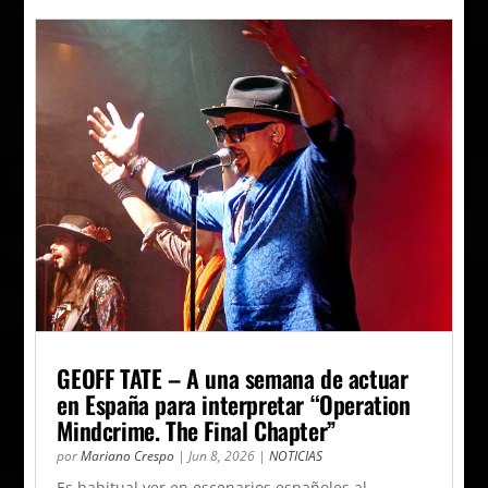
GEOFF TATE – A una semana de actuar
en España para interpretar “Operation
Mindcrime. The Final Chapter”
por
Mariano Crespo
|
Jun 8, 2026
|
NOTICIAS
Es habitual ver en escenarios españoles al