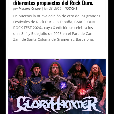
diferentes propuestas del Rock Duro.
por
Mariano Crespo
|
Jun 28, 2026
|
NOTICIAS
En puertas la nueva edición de otro de los grandes
Festivales de Rock Duro en España, BARCELONA
ROCK FEST 2026,. cuya X edición se celebra los
días 3, 4 y 5 de julio de 2026 en el Parc de Can
Zam de Santa Coloma de Gramenet, Barcelona.