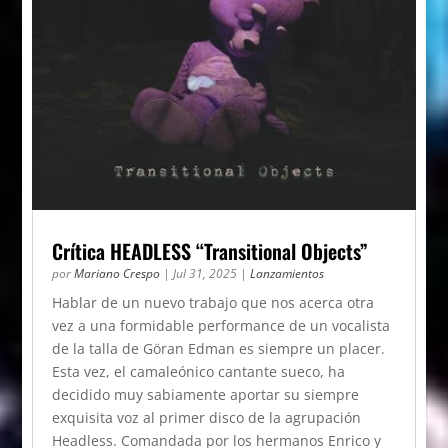
Crítica HEADLESS “Transitional Objects”
por
Mariano Crespo
|
Jul 31, 2025
|
Lanzamientos
Hablar de un nuevo trabajo que nos acerca otra
vez a una formidable performance de un vocalista
de la talla de Göran Edman es siempre un placer.
Esta vez, el camaleónico cantante sueco, ha
decidido muy sabiamente aportar su siempre
exquisita voz al primer disco de la agrupación
Headless. Comandada por los hermanos Enrico y