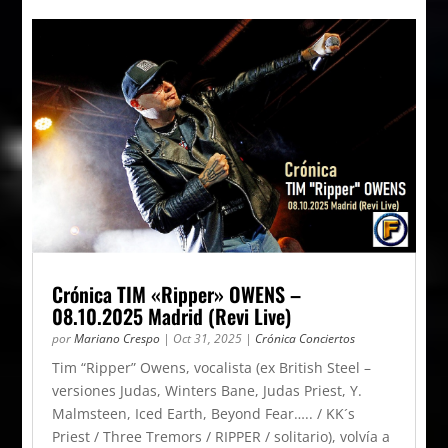
Crónica TIM «Ripper» OWENS –
08.10.2025 Madrid (Revi Live)
por
Mariano Crespo
|
Oct 31, 2025
|
Crónica Conciertos
Tim “Ripper” Owens, vocalista (ex British Steel –
versiones Judas, Winters Bane, Judas Priest, Y.
Malmsteen, Iced Earth, Beyond Fear….. / KK´s
Priest / Three Tremors / RIPPER / solitario), volvía a